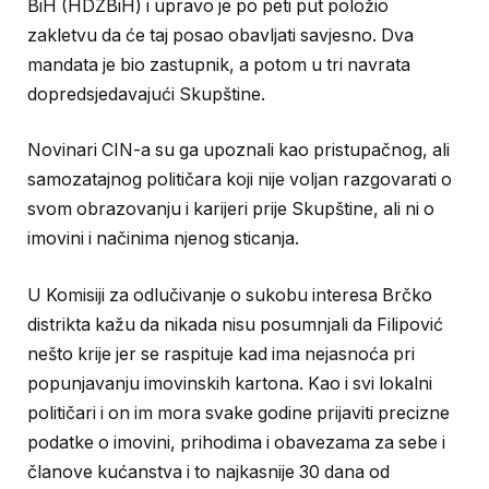
BiH (HDZBiH) i upravo je po peti put položio
zakletvu da će taj posao obavljati savjesno. Dva
mandata je bio zastupnik, a potom u tri navrata
dopredsjedavajući Skupštine.
Novinari CIN-a su ga upoznali kao pristupačnog, ali
samozatajnog političara koji nije voljan razgovarati o
svom obrazovanju i karijeri prije Skupštine, ali ni o
imovini i načinima njenog sticanja.
U Komisiji za odlučivanje o sukobu interesa Brčko
distrikta kažu da nikada nisu posumnjali da Filipović
nešto krije jer se raspituje kad ima nejasnoća pri
popunjavanju imovinskih kartona. Kao i svi lokalni
političari i on im mora svake godine prijaviti precizne
podatke o imovini, prihodima i obavezama za sebe i
članove kućanstva i to najkasnije 30 dana od