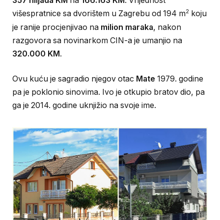
357 hiljada KM
na
166.163 KM
. Vrijednost
2
višespratnice sa dvorištem u Zagrebu od 194 m
koju
je ranije procjenjivao na
milion maraka
, nakon
razgovora sa novinarkom CIN-a je umanjio na
320.000 KM
.
Ovu kuću je sagradio njegov otac
Mate
1979. godine
pa je poklonio sinovima. Ivo je otkupio bratov dio, pa
ga je 2014. godine uknjižio na svoje ime.