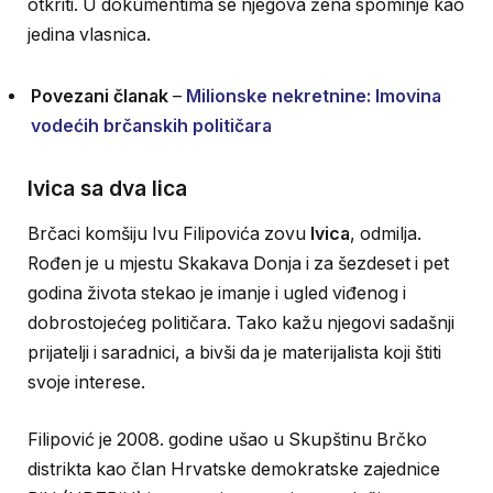
otkriti. U dokumentima se njegova žena spominje kao
jedina vlasnica.
Povezani članak
–
Milionske nekretnine: Imovina
vodećih brčanskih političara
Ivica sa dva lica
Brčaci komšiju Ivu Filipovića zovu
Ivica
, odmilja.
Rođen je u mjestu Skakava Donja i za šezdeset i pet
godina života stekao je imanje i ugled viđenog i
dobrostojećeg političara. Tako kažu njegovi sadašnji
prijatelji i saradnici, a bivši da je materijalista koji štiti
svoje interese.
Filipović je 2008. godine ušao u Skupštinu Brčko
distrikta kao član Hrvatske demokratske zajednice