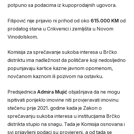
potpuno sa podacima iz kupoprodajnih ugovora.
Filipović nije prijavio ni prihod od oko
615.000 KM
od
prodatog stana u Crikvenici i zemljišta u Novom
Vinodolskom.
Komisija za sprečavanje sukoba interesa u Brčko
distriktu ima nadležnost da političare koji nedosljedno
popunjavaju kartice kazne javnom opomenom,
novčanom kaznom ili pozivom na ostavku.
Predsjednica
Admira Mujić
objašnjava da ne mogu
ispitivati porijeklo imovine niti provjeravati imovinu
stečenu prije 2021. godine kada je Zakon o
sprečavanju sukoba interesa u institucijama Brčko
distrikta stupio na snagu. Tada je Komisija osnovana i
svi prijavljeni podaci su provjereni, a od tada se