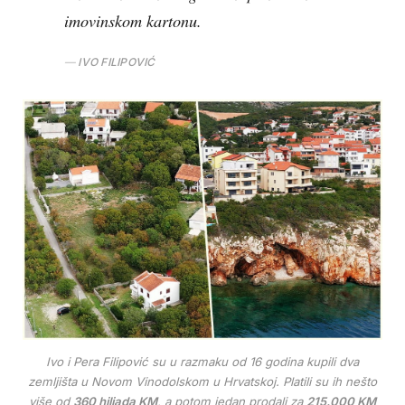
imovinskom kartonu.
IVO FILIPOVIĆ
Ivo i Pera Filipović su u razmaku od 16 godina kupili dva
zemljišta u Novom Vinodolskom u Hrvatskoj. Platili su ih nešto
više od
360 hiljada KM
, a potom jedan prodali za
215.000 KM