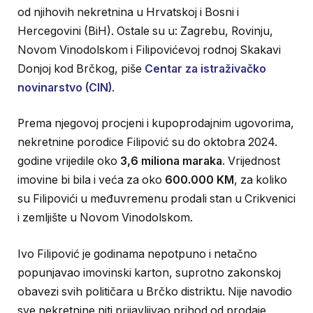
od njihovih nekretnina u Hrvatskoj i Bosni i
Hercegovini (BiH). Ostale su u: Zagrebu, Rovinju,
Novom Vinodolskom i Filipovićevoj rodnoj Skakavi
Donjoj kod Brčkog, piše
Centar za istraživačko
novinarstvo (CIN)
.
Prema njegovoj procjeni i kupoprodajnim ugovorima,
nekretnine porodice Filipović su do oktobra 2024.
godine vrijedile oko
3,6 miliona maraka
. Vrijednost
imovine bi bila i veća za oko
600.000 KM
, za koliko
su Filipovići u međuvremenu prodali stan u Crikvenici
i zemljište u Novom Vinodolskom.
Ivo Filipović je godinama nepotpuno i netačno
popunjavao imovinski karton, suprotno zakonskoj
obavezi svih političara u Brčko distriktu. Nije navodio
sve nekretnine niti prijavljivao prihod od prodaje