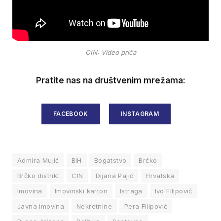
CIN: Video priča
Pratite nas na društvenim mrežama:
FACEBOOK
INSTAGRAM
Admira Mujić
BiH
Bogatstvo
Brčko
Brčko distrikt
CIN
Dijana Pajić
Hrvatska
Imovina
Imovinski karton
Istraga
Ivo Filipović
Javna imovina
Nekretnine
Pera Filipović