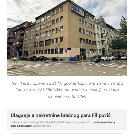
Ivo i Pera Filipović su 2014. godine kupili dva stana u centru
Zagreba za
321.750 KM
u gotovini te ih kasnije poklonili
sinovima (Foto: CIN)