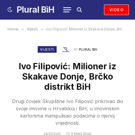
Plural BiH
VIDEO
Home
»
Vijesti
»
Ivo Filipović: Milioner iz Skakave Donje, Brčko distrikt BiH
VIJESTI
BY
PLURAL BIH
Ivo Filipović: Milioner iz
Skakave Donje, Brčko
distrikt BiH
Drugi čovjek Skupštine Ivo Filipović prikrivao dio
svoje imovine u Hrvatskoj i BiH, u imovinskim
kartonima manipulisao podacima o njenoj
vrijednosti.
28/01/2025
11 MINS READ