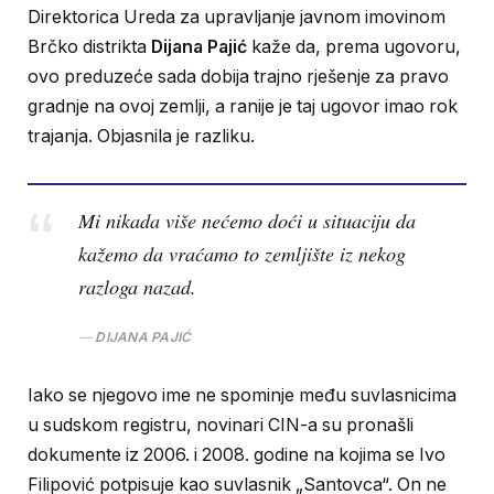
Direktorica Ureda za upravljanje javnom imovinom
Brčko distrikta
Dijana Pajić
kaže da, prema ugovoru,
ovo preduzeće sada dobija trajno rješenje za pravo
gradnje na ovoj zemlji, a ranije je taj ugovor imao rok
trajanja. Objasnila je razliku.
Mi nikada više nećemo doći u situaciju da
kažemo da vraćamo to zemljište iz nekog
razloga nazad.
DIJANA PAJIĆ
Iako se njegovo ime ne spominje među suvlasnicima
u sudskom registru, novinari CIN-a su pronašli
dokumente iz 2006. i 2008. godine na kojima se Ivo
Filipović potpisuje kao suvlasnik „Santovca“. On ne