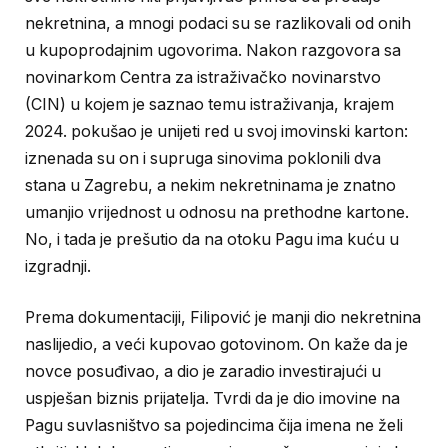
nekretnina, a mnogi podaci su se razlikovali od onih
u kupoprodajnim ugovorima. Nakon razgovora sa
novinarkom Centra za istraživačko novinarstvo
(CIN) u kojem je saznao temu istraživanja, krajem
2024. pokušao je unijeti red u svoj imovinski karton:
iznenada su on i supruga sinovima poklonili dva
stana u Zagrebu, a nekim nekretninama je znatno
umanjio vrijednost u odnosu na prethodne kartone.
No, i tada je prešutio da na otoku Pagu ima kuću u
izgradnji.
Prema dokumentaciji, Filipović je manji dio nekretnina
naslijedio, a veći kupovao gotovinom. On kaže da je
novce posuđivao, a dio je zaradio investirajući u
uspješan biznis prijatelja. Tvrdi da je dio imovine na
Pagu suvlasništvo sa pojedincima čija imena ne želi