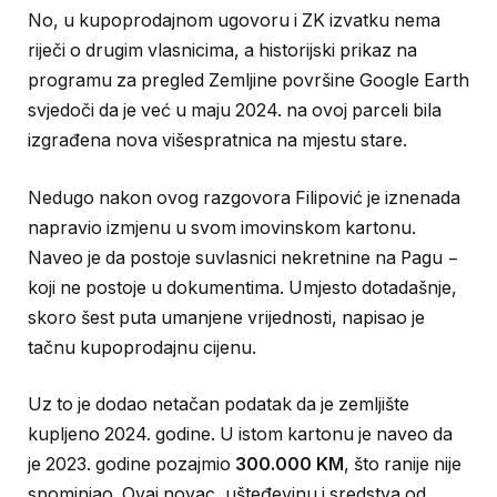
No, u kupoprodajnom ugovoru i ZK izvatku nema
riječi o drugim vlasnicima, a historijski prikaz na
programu za pregled Zemljine površine Google Earth
svjedoči da je već u maju 2024. na ovoj parceli bila
izgrađena nova višespratnica na mjestu stare.
Nedugo nakon ovog razgovora Filipović je iznenada
napravio izmjenu u svom imovinskom kartonu.
Naveo je da postoje suvlasnici nekretnine na Pagu −
koji ne postoje u dokumentima. Umjesto dotadašnje,
skoro šest puta umanjene vrijednosti, napisao je
tačnu kupoprodajnu cijenu.
Uz to je dodao netačan podatak da je zemljište
kupljeno 2024. godine. U istom kartonu je naveo da
je 2023. godine pozajmio
300.000 KM
, što ranije nije
spominjao. Ovaj novac, ušteđevinu i sredstva od