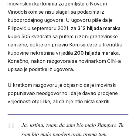
imovinskim kartonima za zemljište u Novom
Vinodolskom se nisu slagali sa podacima iz
kupoprodajnog ugovora. U ugovoru piše da je
Filipović u septembru 2021. za
312 hiljada maraka
kupio 505 kvadrata sa putem u zoni građevinske
namjene, dok je on prijavio Komisiji da je u trenutku
kupovine nekretnina vrijedila
200 hiljada maraka
.
Konačno, nakon razgovora sa novinarkom CIN-a
upisao je podatke iz ugovora.
U kratkom razgovoru je objasnio da je imovinski
popunjavao neodgovorno i da je davao procjene
vrijednosti otprilike, ali da nije htio ništa sakriti.
Ja, ustinu, znam da sam bio malo šlampav. Tu
sam bio malo neodgovoran prema tom