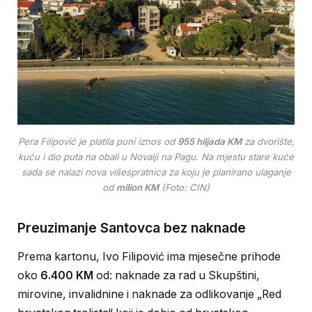
Pera Filipović je platila puni iznos od
955 hiljada KM
za dvorište,
kuću i dio puta na obali u Novalji na Pagu. Na mjestu stare kuće
sada se nalazi nova višespratnica za koju je planirano ulaganje
od
milion KM
(Foto: CIN)
Preuzimanje Santovca bez naknade
Prema kartonu, Ivo Filipović ima mjesečne prihode
oko
6.400 KM
od: naknade za rad u Skupštini,
mirovine, invalidnine i naknade za odlikovanje „Red