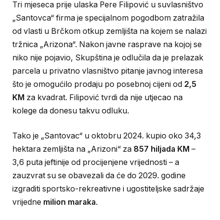
Tri mjeseca prije ulaska Pere Filipović u suvlasništvo
„Santovca“ firma je specijalnom pogodbom zatražila
od vlasti u Brčkom otkup zemljišta na kojem se nalazi
tržnica „Arizona“. Nakon javne rasprave na kojoj se
niko nije pojavio, Skupština je odlučila da je prelazak
parcela u privatno vlasništvo pitanje javnog interesa
što je omogućilo prodaju po posebnoj cijeni od
2,5
KM
za kvadrat. Filipović tvrdi da nije utjecao na
kolege da donesu takvu odluku.
Tako je „Santovac“ u oktobru 2024. kupio oko 34,3
hektara zemljišta na „Arizoni“ za
857 hiljada KM
–
3,6 puta jeftinije od procijenjene vrijednosti – a
zauzvrat su se obavezali da će do 2029. godine
izgraditi sportsko-rekreativne i ugostiteljske sadržaje
vrijedne
milion maraka
.