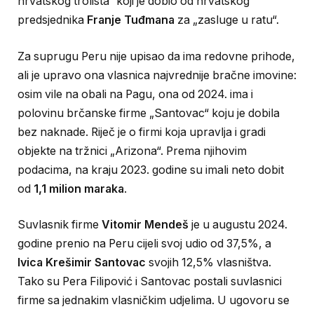
hrvatskog trolista“ koji je dobio od hrvatskog
predsjednika
Franje Tuđmana
za „zasluge u ratu“.
Za suprugu Peru nije upisao da ima redovne prihode,
ali je upravo ona vlasnica najvrednije bračne imovine:
osim vile na obali na Pagu, ona od 2024. ima i
polovinu brčanske firme „Santovac“ koju je dobila
bez naknade. Riječ je o firmi koja upravlja i gradi
objekte na tržnici „Arizona“. Prema njihovim
podacima, na kraju 2023. godine su imali neto dobit
od
1,1 milion maraka
.
Suvlasnik firme
Vitomir Mendeš
je u augustu 2024.
godine prenio na Peru cijeli svoj udio od 37,5%, a
Ivica Krešimir Santovac
svojih 12,5% vlasništva.
Tako su Pera Filipović i Santovac postali suvlasnici
firme sa jednakim vlasničkim udjelima. U ugovoru se