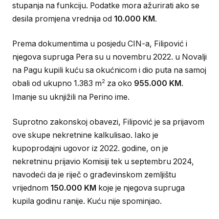
stupanja na funkciju. Podatke mora ažurirati ako se
desila promjena vrednija od
10.000 KM
.
Prema dokumentima u posjedu CIN-a, Filipović i
njegova supruga Pera su u novembru 2022. u Novalji
na Pagu kupili kuću sa okućnicom i dio puta na samoj
2
obali od ukupno 1.383 m
za oko
955.000 KM
.
Imanje su uknjižili na Perino ime.
Suprotno zakonskoj obavezi, Filipović je sa prijavom
ove skupe nekretnine kalkulisao. Iako je
kupoprodajni ugovor iz 2022. godine, on je
nekretninu prijavio Komisiji tek u septembru 2024,
navodeći da je riječ o građevinskom zemljištu
vrijednom
150.000 KM
koje je njegova supruga
kupila godinu ranije. Kuću nije spominjao.