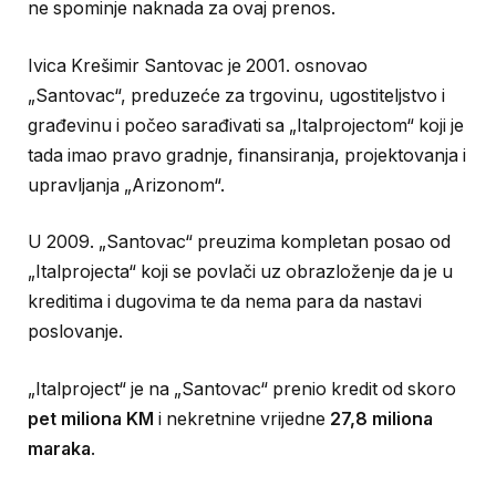
ne spominje naknada za ovaj prenos.
Ivica Krešimir Santovac je 2001. osnovao
„Santovac“, preduzeće za trgovinu, ugostiteljstvo i
građevinu i počeo sarađivati sa „Italprojectom“ koji je
tada imao pravo gradnje, finansiranja, projektovanja i
upravljanja „Arizonom“.
U 2009. „Santovac“ preuzima kompletan posao od
„Italprojecta“ koji se povlači uz obrazloženje da je u
kreditima i dugovima te da nema para da nastavi
poslovanje.
„Italproject“ je na „Santovac“ prenio kredit od skoro
pet miliona KM
i nekretnine vrijedne
27,8 miliona
maraka
.