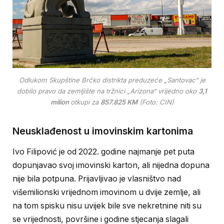
Odlukom Skupštine Brčko distrikta preduzeće „Santovac“ je
dobilo pravo da zemljište na tržnici „Arizona“ vrijedno oko
3,1
milion
otkupi za
857.825 KM
(Foto: CIN)
N
eusklađenost u imovinskim kartonima
Ivo Filipović je od 2022. godine najmanje pet puta
dopunjavao svoj imovinski karton, ali nijedna dopuna
nije bila potpuna. Prijavljivao je vlasništvo nad
višemilionski vrijednom imovinom u dvije zemlje, ali
na tom spisku nisu uvijek bile sve nekretnine niti su
se vrijednosti, površine i godine stjecanja slagali