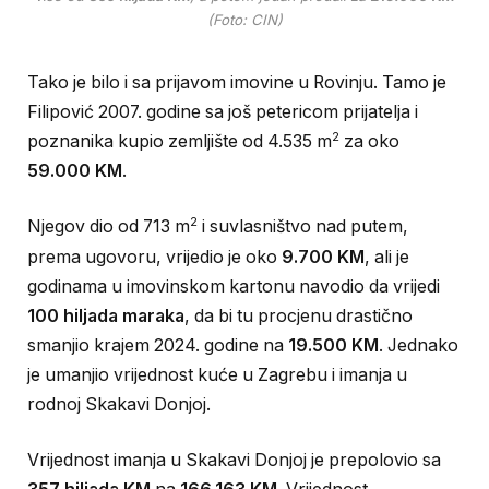
(Foto: CIN)
Tako je bilo i sa prijavom imovine u Rovinju. Tamo je
Filipović 2007. godine sa još petericom prijatelja i
2
poznanika kupio zemljište od 4.535 m
za oko
59.000 KM
.
2
Njegov dio od 713 m
i suvlasništvo nad putem,
prema ugovoru, vrijedio je oko
9.700 KM
, ali je
godinama u imovinskom kartonu navodio da vrijedi
100 hiljada maraka
, da bi tu procjenu drastično
smanjio krajem 2024. godine na
19.500 KM
. Jednako
je umanjio vrijednost kuće u Zagrebu i imanja u
rodnoj Skakavi Donjoj.
Vrijednost imanja u Skakavi Donjoj je prepolovio sa