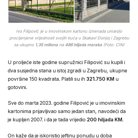
Ivo Filipović je u imovinskom kartonu iznenada umanjio
procijenjene vrijednosti svojih kuća u Skakavi Donjoj i Zagrebu
sa ukupno
1,35 miliona
na
486 hiljada maraka
(Foto: CIN)
U proljeće iste godine supružnici Filipović su kupili i
dva susjedna stana u istoj zgradi u Zagrebu, ukupne
površine 150 kvadrata. Platili su ih
321.750 KM
u
gotovini.
Sve do marta 2023. godine Filipović je u imovinskim
kartonima prijavljivao samo jedan stan, navodeći da
je kupljen 2007. i da je tada vrijedio
200 hiljada KM
.
On kaže da je iskoristio jeftinu ponudu u doba