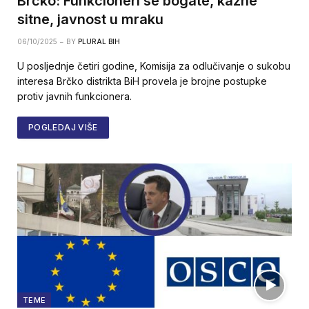
Brčko: Funkcioneri se bogate, kazne
sitne, javnost u mraku
06/10/2025
BY
PLURAL BIH
U posljednje četiri godine, Komisija za odlučivanje o sukobu
interesa Brčko distrikta BiH provela je brojne postupke
protiv javnih funkcionera.
POGLEDAJ VIŠE
TEME