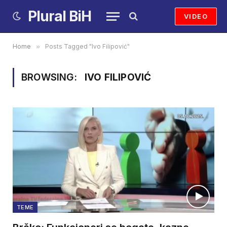
Plural BiH
VIDEO
Home
»
Posts Tagged "Ivo Filipović"
BROWSING:
IVO FILIPOVIĆ
TEME