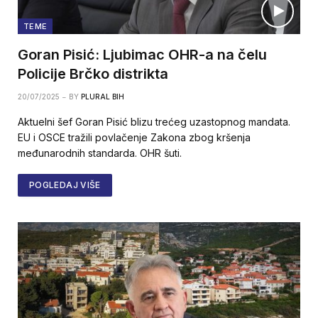
TEME
Goran Pisić: Ljubimac OHR-a na čelu
Policije Brčko distrikta
20/07/2025
BY
PLURAL BIH
Aktuelni šef Goran Pisić blizu trećeg uzastopnog mandata.
EU i OSCE tražili povlačenje Zakona zbog kršenja
međunarodnih standarda. OHR šuti.
POGLEDAJ VIŠE