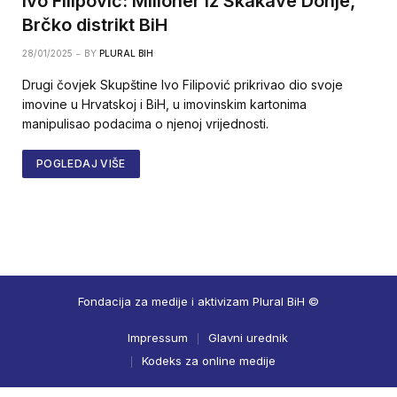
Ivo Filipović: Milioner iz Skakave Donje,
Brčko distrikt BiH
28/01/2025
BY
PLURAL BIH
Drugi čovjek Skupštine Ivo Filipović prikrivao dio svoje
imovine u Hrvatskoj i BiH, u imovinskim kartonima
manipulisao podacima o njenoj vrijednosti.
POGLEDAJ VIŠE
Fondacija za medije i aktivizam Plural BiH ©
Impressum
Glavni urednik
Kodeks za online medije