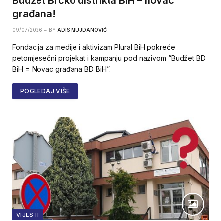
Budžet Brčko distrikta BiH – novac
građana!
09/07/2026
BY
ADIS MUJDANOVIĆ
Fondacija za medije i aktivizam Plural BiH pokreće
petomjesečni projekat i kampanju pod nazivom “Budžet BD
BiH = Novac građana BD BiH”.
POGLEDAJ VIŠE
VIJESTI