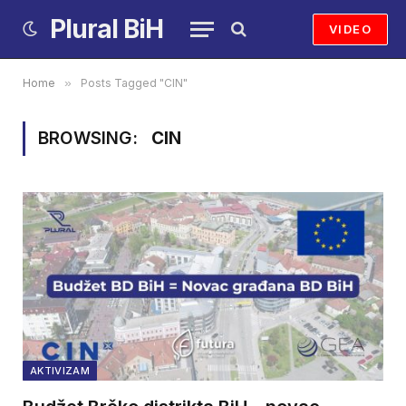
Plural BiH
VIDEO
Home
»
Posts Tagged "CIN"
BROWSING:
CIN
AKTIVIZAM