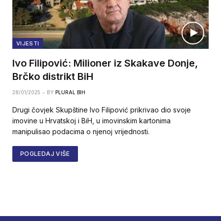
VIJESTI
Ivo Filipović: Milioner iz Skakave Donje,
Brčko distrikt BiH
28/01/2025
BY
PLURAL BIH
Drugi čovjek Skupštine Ivo Filipović prikrivao dio svoje
imovine u Hrvatskoj i BiH, u imovinskim kartonima
manipulisao podacima o njenoj vrijednosti.
POGLEDAJ VIŠE