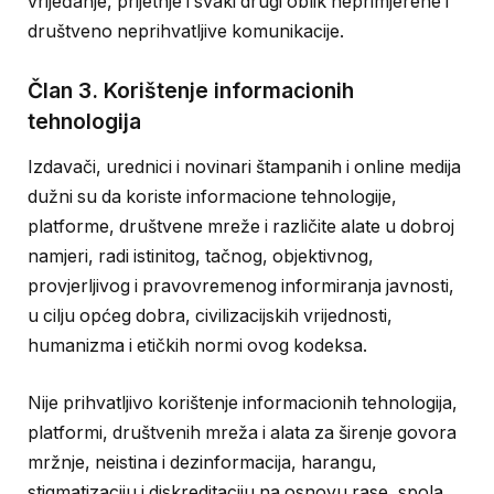
vrijeđanje, prijetnje i svaki drugi oblik neprimjerene i
društveno neprihvatljive komunikacije.
Član 3. Korištenje informacionih
tehnologija
Izdavači, urednici i novinari štampanih i online medija
dužni su da koriste informacione tehnologije,
platforme, društvene mreže i različite alate u dobroj
namjeri, radi istinitog, tačnog, objektivnog,
provjerljivog i pravovremenog informiranja javnosti,
u cilju općeg dobra, civilizacijskih vrijednosti,
humanizma i etičkih normi ovog kodeksa.
Nije prihvatljivo korištenje informacionih tehnologija,
platformi, društvenih mreža i alata za širenje govora
mržnje, neistina i dezinformacija, harangu,
stigmatizaciju i diskreditaciju na osnovu rase, spola,