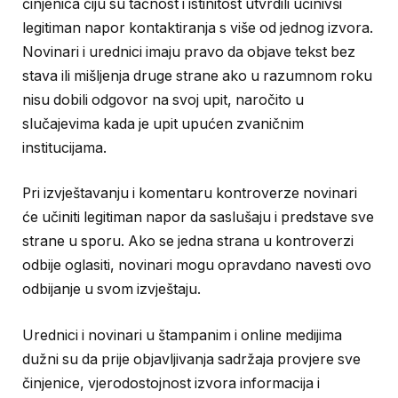
činjenica čiju su tačnost i istinitost utvrdili učinivši
legitiman napor kontaktiranja s više od jednog izvora.
Novinari i urednici imaju pravo da objave tekst bez
stava ili mišljenja druge strane ako u razumnom roku
nisu dobili odgovor na svoj upit, naročito u
slučajevima kada je upit upućen zvaničnim
institucijama.
Pri izvještavanju i komentaru kontroverze novinari
će učiniti legitiman napor da saslušaju i predstave sve
strane u sporu. Ako se jedna strana u kontroverzi
odbije oglasiti, novinari mogu opravdano navesti ovo
odbijanje u svom izvještaju.
Urednici i novinari u štampanim i online medijima
dužni su da prije objavljivanja sadržaja provjere sve
činjenice, vjerodostojnost izvora informacija i