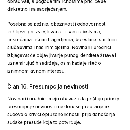
obrađivati, a pogođenim ličnostima prići će se
diskretno i sa saosjećanjem.
Posebna se pažnja, obazrivost i odgovornost
zahtijeva pri izvještavanju o samoubistvima,
nesrećama, ličnim tragedijama, bolestima, smrtnim
slučajevima i nasilnim djelima. Novinari i urednici
izbjegavat će objavljivanje punog identiteta žrtava i
uznemirujućih sadržaja, osim kada je riječ o
iznimnom javnom interesu.
Član 16. Presumpcija nevinosti
Novinari i urednici imaju obavezu da poštuju princip
presumpcije nevinosti i ne donose preuranjene
sudove o krivici optužene ličnosti, prije donošenja
sudske presude koja to potvrđuje.