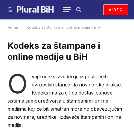
Plural BiH
VIDEO
Home
»
Kodeks za štampane i online medije u BiH
Kodeks za štampane i
online medije u BiH
O
vaj kodeks izveden je iz postojećih
evropskih standarda novinarske prakse.
Kodeks ima za cilj da postavi osnove
sistema samouređivanja u štampanim i online
medijima koji će biti smatran moralno obavezujućim
za novinare, urednike i izdavače štampanih i online
medija.