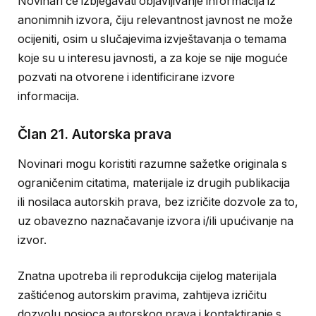
Novinari će izbjegavati objavljivanje informacija iz
anonimnih izvora, čiju relevantnost javnost ne može
ocijeniti, osim u slučajevima izvještavanja o temama
koje su u interesu javnosti, a za koje se nije moguće
pozvati na otvorene i identificirane izvore
informacija.
Član 21. Autorska prava
Novinari mogu koristiti razumne sažetke originala s
ograničenim citatima, materijale iz drugih publikacija
ili nosilaca autorskih prava, bez izričite dozvole za to,
uz obavezno naznačavanje izvora i/ili upućivanje na
izvor.
Znatna upotreba ili reprodukcija cijelog materijala
zaštićenog autorskim pravima, zahtijeva izričitu
dozvolu nosioca autorskog prava i kontaktiranje s