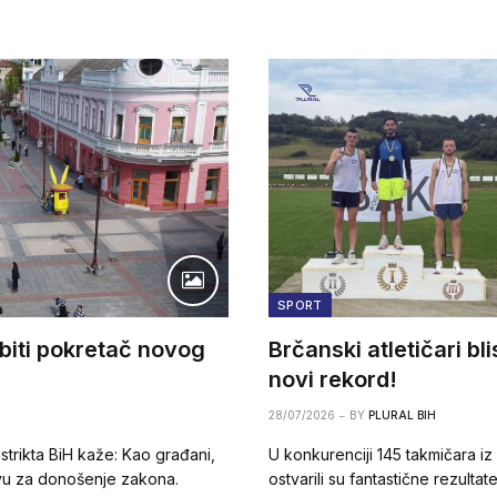
SPORT
 biti pokretač novog
Brčanski atletičari bli
novi rekord!
28/07/2026
BY
PLURAL BIH
strikta BiH kaže: Kao građani,
U konkurenciji 145 takmičara iz c
tivu za donošenje zakona.
ostvarili su fantastične rezultat