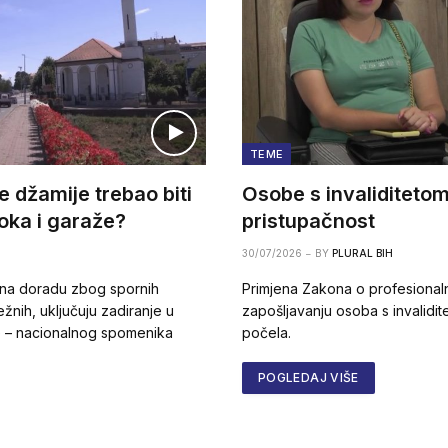
TEME
e džamije trebao biti
Osobe s invaliditetom 
oka i garaže?
pristupačnost
30/07/2026
BY
PLURAL BIH
 na doradu zbog spornih
Primjena Zakona o profesionalno
žnih, uključuju zadiranje u
zapošljavanju osoba s invalidite
e – nacionalnog spomenika
počela.
POGLEDAJ VIŠE