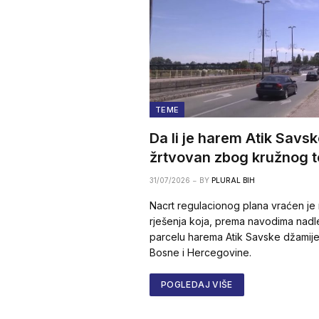
TEME
Da li je harem Atik Savsk
žrtvovan zbog kružnog t
31/07/2026
BY
PLURAL BIH
Nacrt regulacionog plana vraćen je
rješenja koja, prema navodima nadle
parcelu harema Atik Savske džamij
Bosne i Hercegovine.
POGLEDAJ VIŠE