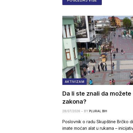
POGLEDAJ VIŠE
AKTIVIZAM
Da li ste znali da možete
zakona?
28/07/2026
BY
PLURAL BIH
Poslovnik o radu Skupštine Brčko di
imate moćan alat u rukama – inicija