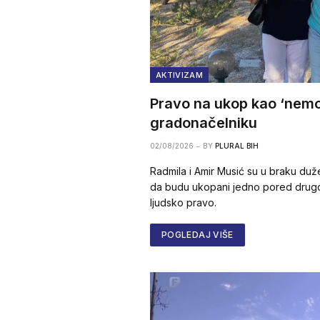
AKTIVIZAM
Pravo na ukop kao ‘nemo
gradonačelniku
02/08/2026
BY
PLURAL BIH
Radmila i Amir Musić su u braku duž
da budu ukopani jedno pored drugo
ljudsko pravo.
POGLEDAJ VIŠE