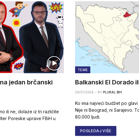
TEME
 na jedan brčanski
Balkanski El Dorado i
29/07/2026
BY
PLURAL BIH
Ko ima najveći budžet po glav
Nije ni Beograd, ni Sarajevo. To
 ili ne, dolaze iz tri različite
80.000 ljudi.
šalter Poreske uprave FBiH u
POGLEDAJ VIŠE