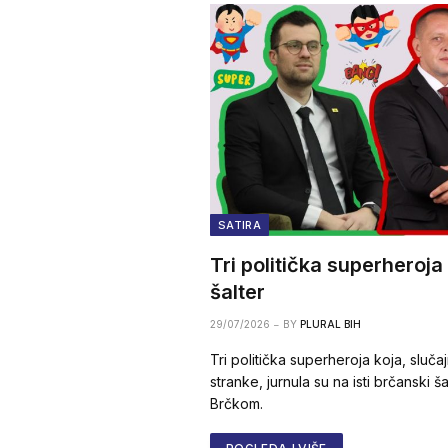
SATIRA
Tri politička superheroja
šalter
29/07/2026
BY
PLURAL BIH
Tri politička superheroja koja, slučajno
stranke, jurnula su na isti brčanski 
Brčkom.