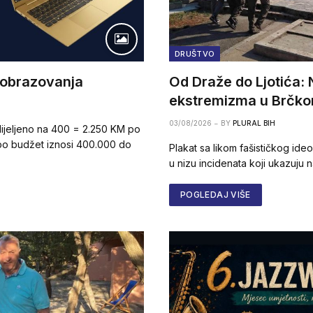
DRUŠTVO
 obrazovanja
Od Draže do Ljotića: 
ekstremizma u Brčk
03/08/2026
BY
PLURAL BIH
ijeljeno na 400 = 2.250 KM po
 po budžet iznosi 400.000 do
Plakat sa likom fašističkog ideol
u nizu incidenata koji ukazuju n
POGLEDAJ VIŠE