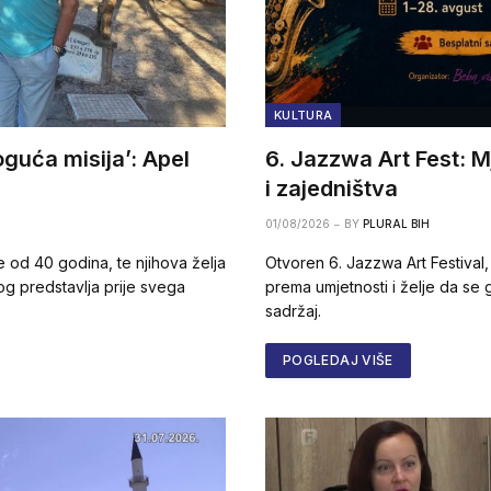
KULTURA
guća misija’: Apel
6. Jazzwa Art Fest: 
i zajedništva
01/08/2026
BY
PLURAL BIH
e od 40 godina, te njihova želja
Otvoren 6. Jazzwa Art Festival, 
g predstavlja prije svega
prema umjetnosti i želje da se 
sadržaj.
POGLEDAJ VIŠE