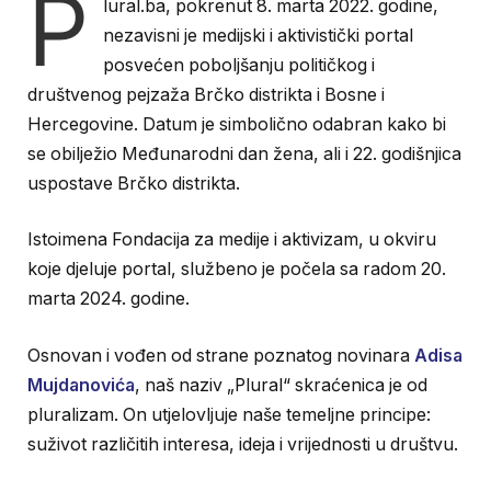
P
lural.ba, pokrenut 8. marta 2022. godine,
nezavisni je medijski i aktivistički portal
posvećen poboljšanju političkog i
društvenog pejzaža Brčko distrikta i Bosne i
Hercegovine. Datum je simbolično odabran kako bi
se obilježio Međunarodni dan žena, ali i 22. godišnjica
uspostave Brčko distrikta.
Istoimena Fondacija za medije i aktivizam, u okviru
koje djeluje portal, službeno je počela sa radom 20.
marta 2024. godine.
Osnovan i vođen od strane poznatog novinara
Adisa
Mujdanovića
, naš naziv „Plural“ skraćenica je od
pluralizam. On utjelovljuje naše temeljne principe:
suživot različitih interesa, ideja i vrijednosti u društvu.