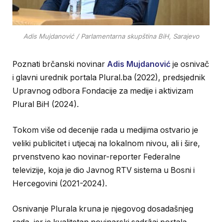
Adis Mujdanović / Parlamentarna skupština BiH, Sarajevo
Poznati brčanski novinar
Adis Mujdanović
je osnivač
i glavni urednik portala Plural.ba (2022), predsjednik
Upravnog odbora Fondacije za medije i aktivizam
Plural BiH (2024).
Tokom više od decenije rada u medijima ostvario je
veliki publicitet i utjecaj na lokalnom nivou, ali i šire,
prvenstveno kao novinar-reporter Federalne
televizije, koja je dio Javnog RTV sistema u Bosni i
Hercegovini (2021-2024).
Osnivanje Plurala kruna je njegovog dosadašnjeg