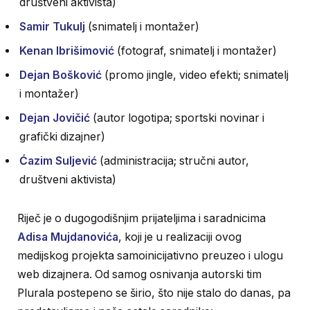
društveni aktivista)
Samir Tukulj
(snimatelj i montažer)
Kenan Ibrišimović
(fotograf, snimatelj i montažer)
Dejan Bošković
(promo jingle, video efekti; snimatelj
i montažer)
Dejan Jovičić
(autor logotipa; sportski novinar i
grafički dizajner)
Ćazim Suljević
(administracija; stručni autor,
društveni aktivista)
Riječ je o dugogodišnjim prijateljima i saradnicima
Adisa Mujdanovića
, koji je u realizaciji ovog
medijskog projekta samoinicijativno preuzeo i ulogu
web dizajnera. Od samog osnivanja autorski tim
Plurala postepeno se širio, što nije stalo do danas, pa