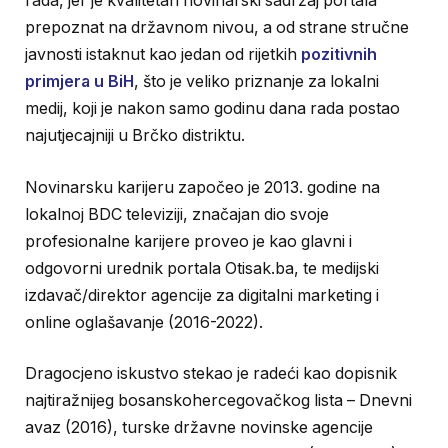
rada, jer je kvalitetan novinarski sadržaj portala
prepoznat na državnom nivou, a od strane stručne
javnosti istaknut kao jedan od rijetkih
pozitivnih
primjera u BiH
, što je veliko priznanje za lokalni
medij, koji je nakon samo godinu dana rada postao
najutjecajniji u Brčko distriktu.
Novinarsku karijeru započeo je 2013. godine na
lokalnoj BDC televiziji, značajan dio svoje
profesionalne karijere proveo je kao glavni i
odgovorni urednik portala Otisak.ba, te medijski
izdavač/direktor agencije za digitalni marketing i
online oglašavanje (2016-2022).
Dragocjeno iskustvo stekao je radeći kao dopisnik
najtiražnijeg bosanskohercegovačkog lista – Dnevni
avaz (2016), turske državne novinske agencije