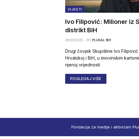
VIJESTI
Ivo Filipović: Milioner i
distrikt BiH
28/01/2025
BY
PLURAL BIH
Drugi čovjek Skupštine Ivo Filipović
Hrvatskoj i BiH, u imovinskim karto
njenoj vrijednosti.
POGLEDAJ VIŠE
Fondacija za medije i aktivizam Plu