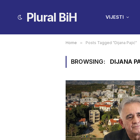
Plural BiH
VIJESTI
Home
»
Posts Tagged "Dijana Pajić"
BROWSING:
DIJANA P