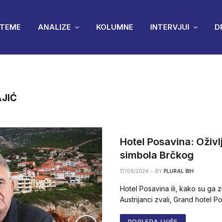
TEME
ANALIZE
KOLUMNE
INTERVJUI
D
AJIĆ
Hotel Posavina: Oživ
simbola Brčkog
17/09/2024
BY
PLURAL BIH
Hotel Posavina ili, kako su ga
Austrijanci zvali, Grand hotel 
POGLEDAJ VIŠE