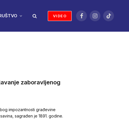
RUŠTVO
VIDEO
Facebook
Instagram
TikTok
ljavanje zaboravljenog
 zbog impozantnosti građevine
Posavina, sagrađen je 1891. godine.