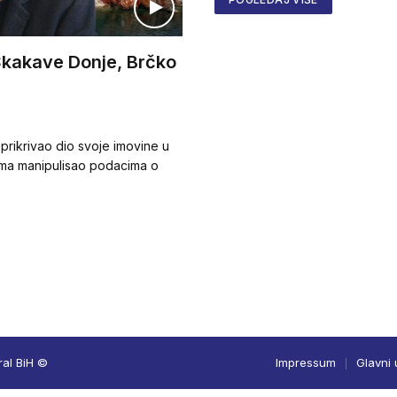
z Skakave Donje, Brčko
 prikrivao dio svoje imovine u
nima manipulisao podacima o
ral BiH ©
Impressum
Glavni 