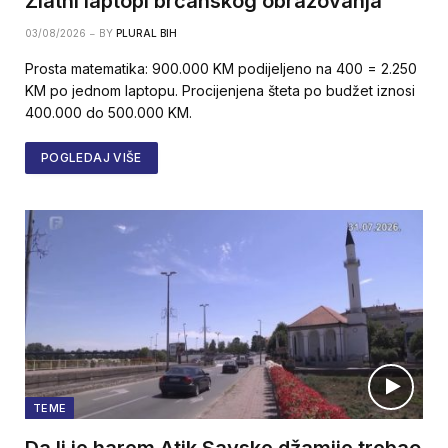
Zlatni laptopi brčanskog obrazovanja
03/08/2026
BY
PLURAL BIH
Prosta matematika: 900.000 KM podijeljeno na 400 = 2.250
KM po jednom laptopu. Procijenjena šteta po budžet iznosi
400.000 do 500.000 KM.
POGLEDAJ VIŠE
TEME
Da li je harem Atik Savske džamije trebao