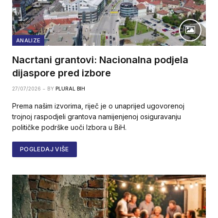
ANALIZE
Nacrtani grantovi: Nacionalna podjela
dijaspore pred izbore
27/07/2026
BY
PLURAL BIH
Prema našim izvorima, riječ je o unaprijed ugovorenoj
trojnoj raspodjeli grantova namijenjenoj osiguravanju
političke podrške uoči Izbora u BiH.
POGLEDAJ VIŠE