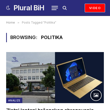
Plural BiH
VIDEO
Home
»
Posts Tagged "Politika"
BROWSING:
POLITIKA
ANALIZE