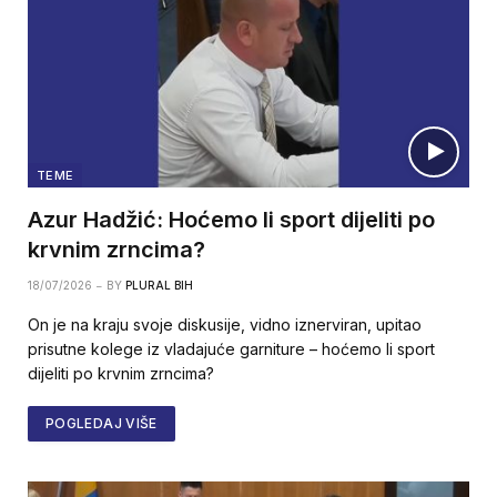
TEME
Azur Hadžić: Hoćemo li sport dijeliti po
krvnim zrncima?
18/07/2026
BY
PLURAL BIH
On je na kraju svoje diskusije, vidno iznerviran, upitao
prisutne kolege iz vladajuće garniture – hoćemo li sport
dijeliti po krvnim zrncima?
POGLEDAJ VIŠE