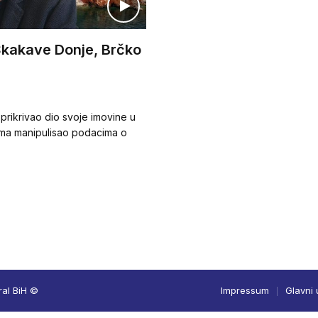
z Skakave Donje, Brčko
 prikrivao dio svoje imovine u
nima manipulisao podacima o
ral BiH ©
Impressum
Glavni 