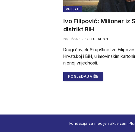
VIJESTI
Ivo Filipović: Milioner i
distrikt BiH
28/01/2025
BY
PLURAL BIH
Drugi čovjek Skupštine Ivo Filipović
Hrvatskoj i BiH, u imovinskim karto
njenoj vrijednosti.
POGLEDAJ VIŠE
Fondacija za medije i aktivizam Plu