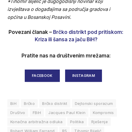
*Tihomir Bijelić je dugogodišnji novinar koji
izvještava o događajima sa područja gradova i
općina u Bosanskoj Posavini.
Povezani članak –
Brčko distrikt pod pritiskom:
Kriza ili šansa za jaču BiH?
Pratite nas na društvenim mrežama:
FACEBOOK
INSTAGRAM
BiH
Brčko
Brčko distrikt
Dejtonski sporazum
Društvo
FBiH
Jacques Paul Klein
Kompromis
Konačna arbitražna odluka
Politika
Rješenje
Robert William Farrand
RS
Tihomir Bijelić