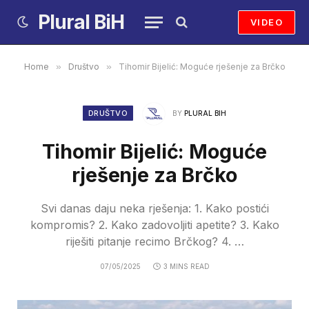
Plural BiH
VIDEO
Home
»
Društvo
»
Tihomir Bijelić: Moguće rješenje za Brčko
DRUŠTVO
BY
PLURAL BIH
Tihomir Bijelić: Moguće
rješenje za Brčko
Svi danas daju neka rješenja: 1. Kako postići
kompromis? 2. Kako zadovoljiti apetite? 3. Kako
riješiti pitanje recimo Brčkog? 4. …
07/05/2025
3 MINS READ