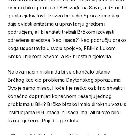
rečeno bilo spona da FBiH izađe na Savu, a RS ne bi
gubila cjelovitost. Izuzeo bi se dio Sporazuma koji
daje ovlasti enitetima u upravljanju gradom i
područjem, ali bi entiteti trebali Brčkom izdvajati
određena sredstva (kao i sada?) kao području preko
koga uspostavljaju svoje spojeve, FBiH s Lukom
Brčko i rijekom Savom, a RS bi ostala cjelovita.
Na ovaj način mislim da bi se okončalo pitanje
Brčkog kao dio problema Daytonskog sporazuma.
Ovo je samo misao. Hoće li je netko ozbiljno shvatiti i
konačno doprinijeti konačnom rješenju jednog
problema u BiH? Brčko bi tako imalo direktnu vezu s
institucijama BiH, mada ih i sada ima, ali bi ovo bilo
trajno rješenje. Prijedlog je stolu.