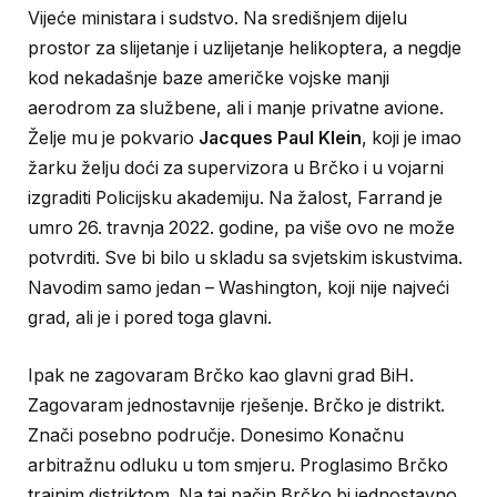
Vijeće ministara i sudstvo. Na središnjem dijelu
prostor za slijetanje i uzlijetanje helikoptera, a negdje
kod nekadašnje baze američke vojske manji
aerodrom za službene, ali i manje privatne avione.
Želje mu je pokvario
Jacques Paul Klein
, koji je imao
žarku želju doći za supervizora u Brčko i u vojarni
izgraditi Policijsku akademiju. Na žalost, Farrand je
umro 26. travnja 2022. godine, pa više ovo ne može
potvrditi. Sve bi bilo u skladu sa svjetskim iskustvima.
Navodim samo jedan – Washington, koji nije najveći
grad, ali je i pored toga glavni.
Ipak ne zagovaram Brčko kao glavni grad BiH.
Zagovaram jednostavnije rješenje. Brčko je distrikt.
Znači posebno područje. Donesimo Konačnu
arbitražnu odluku u tom smjeru. Proglasimo Brčko
trajnim distriktom. Na taj način Brčko bi jednostavno