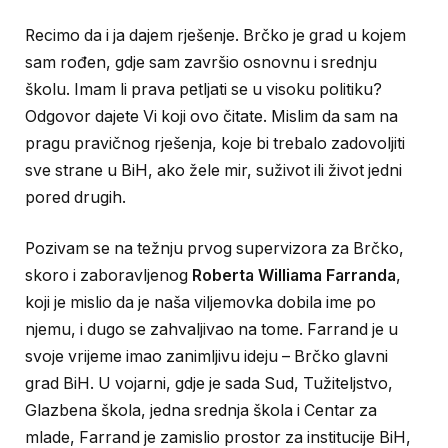
Recimo da i ja dajem rješenje. Brčko je grad u kojem
sam rođen, gdje sam završio osnovnu i srednju
školu. Imam li prava petljati se u visoku politiku?
Odgovor dajete Vi koji ovo čitate. Mislim da sam na
pragu pravičnog rješenja, koje bi trebalo zadovoljiti
sve strane u BiH, ako žele mir, suživot ili život jedni
pored drugih.
Pozivam se na težnju prvog supervizora za Brčko,
skoro i zaboravljenog
Roberta Williama Farranda
,
koji je mislio da je naša viljemovka dobila ime po
njemu, i dugo se zahvaljivao na tome. Farrand je u
svoje vrijeme imao zanimljivu ideju – Brčko glavni
grad BiH. U vojarni, gdje je sada Sud, Tužiteljstvo,
Glazbena škola, jedna srednja škola i Centar za
mlade, Farrand je zamislio prostor za institucije BiH,