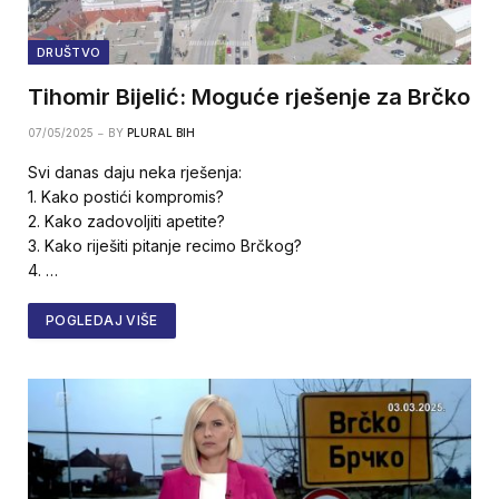
DRUŠTVO
Tihomir Bijelić: Moguće rješenje za Brčko
07/05/2025
BY
PLURAL BIH
Svi danas daju neka rješenja:
1. Kako postići kompromis?
2. Kako zadovoljiti apetite?
3. Kako riješiti pitanje recimo Brčkog?
4. …
POGLEDAJ VIŠE