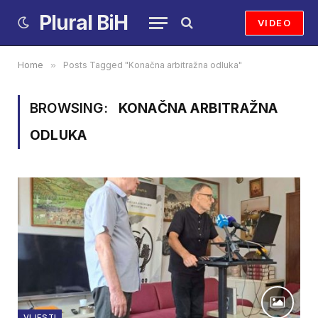
Plural BiH
VIDEO
Home
»
Posts Tagged "Konačna arbitražna odluka"
BROWSING:
KONAČNA ARBITRAŽNA
ODLUKA
VIJESTI