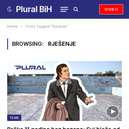
Plural BiH
VIDEO
Home
»
Posts Tagged "Rješenje"
BROWSING:
RJEŠENJE
TEME