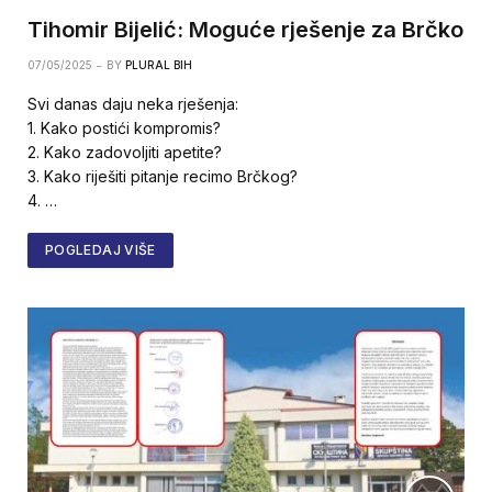
Tihomir Bijelić: Moguće rješenje za Brčko
07/05/2025
BY
PLURAL BIH
Svi danas daju neka rješenja:
1. Kako postići kompromis?
2. Kako zadovoljiti apetite?
3. Kako riješiti pitanje recimo Brčkog?
4. …
POGLEDAJ VIŠE