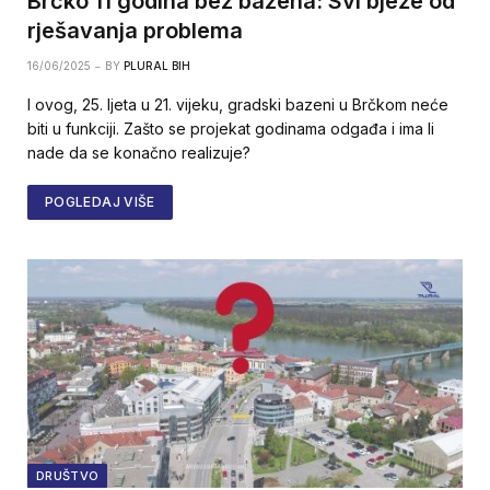
Brčko 11 godina bez bazena: Svi bježe od
rješavanja problema
16/06/2025
BY
PLURAL BIH
I ovog, 25. ljeta u 21. vijeku, gradski bazeni u Brčkom neće
biti u funkciji. Zašto se projekat godinama odgađa i ima li
nade da se konačno realizuje?
POGLEDAJ VIŠE
DRUŠTVO