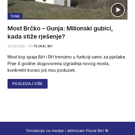
TEME
Most Brčko – Gunja: Milionski gubici,
kada stiže rješenje?
23/02/2025
BY
PLURAL BIH
Most koji spaja BiH i RH trenutno u funkciji samo za pješake.
Prije 4 godine dogovorena izgradnja novog mosta,
konkretni koraci još nisu poduzeti.
POGLEDAJ VIŠE
Fondacija za medije i aktivizam Plural BiH ©