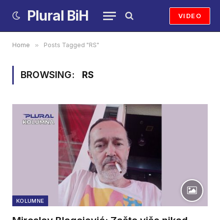
Plural BiH
VIDEO
Home
»
Posts Tagged "RS"
BROWSING:
RS
KOLUMNE