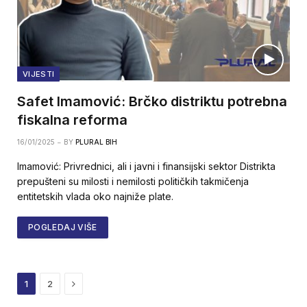
VIJESTI
Safet Imamović: Brčko distriktu potrebna
fiskalna reforma
16/01/2025
BY
PLURAL BIH
Imamović: Privrednici, ali i javni i finansijski sektor Distrikta
prepušteni su milosti i nemilosti političkih takmičenja
entitetskih vlada oko najniže plate.
POGLEDAJ VIŠE
Next
1
2