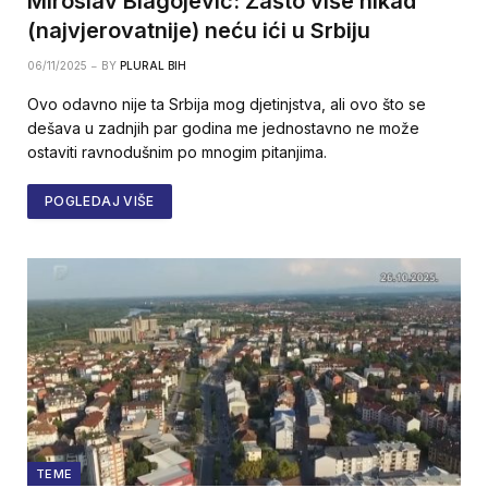
Miroslav Blagojević: Zašto više nikad
(najvjerovatnije) neću ići u Srbiju
06/11/2025
BY
PLURAL BIH
Ovo odavno nije ta Srbija mog djetinjstva, ali ovo što se
dešava u zadnjih par godina me jednostavno ne može
ostaviti ravnodušnim po mnogim pitanjima.
POGLEDAJ VIŠE
TEME