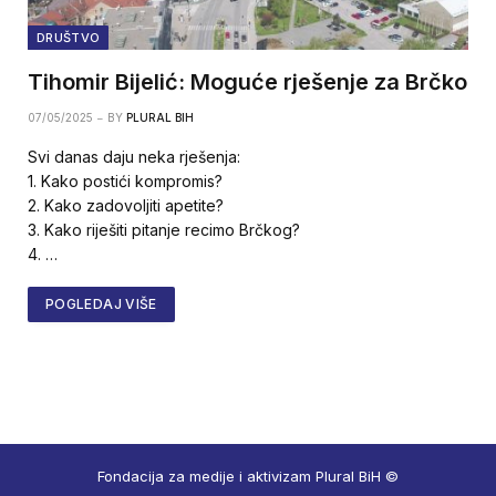
DRUŠTVO
Tihomir Bijelić: Moguće rješenje za Brčko
07/05/2025
BY
PLURAL BIH
Svi danas daju neka rješenja:
1. Kako postići kompromis?
2. Kako zadovoljiti apetite?
3. Kako riješiti pitanje recimo Brčkog?
4. …
POGLEDAJ VIŠE
Fondacija za medije i aktivizam Plural BiH ©