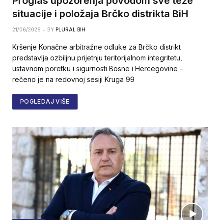
Proglas upozorenja povodom sve teže
situacije i položaja Brčko distrikta BiH
21/06/2026
BY
PLURAL BIH
Kršenje Konačne arbitražne odluke za Brčko distrikt
predstavlja ozbiljnu prijetnju teritorijalnom integritetu,
ustavnom poretku i sigurnosti Bosne i Hercegovine –
rečeno je na redovnoj sesiji Kruga 99
POGLEDAJ VIŠE