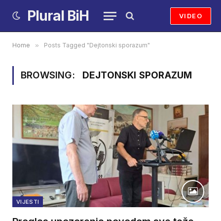
Plural BiH
VIDEO
Home
»
Posts Tagged "Dejtonski sporazum"
BROWSING:
DEJTONSKI SPORAZUM
VIJESTI