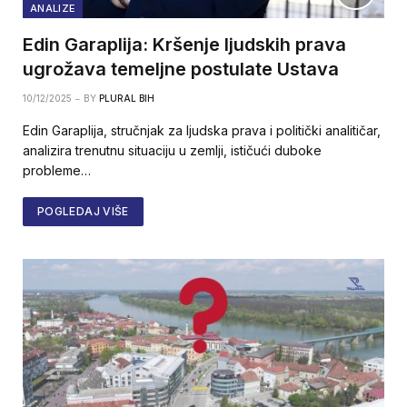
ANALIZE
Edin Garaplija: Kršenje ljudskih prava
ugrožava temeljne postulate Ustava
10/12/2025
BY
PLURAL BIH
Edin Garaplija, stručnjak za ljudska prava i politički analitičar,
analizira trenutnu situaciju u zemlji, ističući duboke
probleme…
POGLEDAJ VIŠE