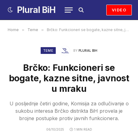
Plural BiH
VIDEO
Home
»
Teme
»
Brčko: Funkcioneri se bogate, kazne sitne, javnost u mraku
TEME
BY
PLURAL BIH
Brčko: Funkcioneri se
bogate, kazne sitne, javnost
u mraku
U posljednje četiri godine, Komisija za odlučivanje o
sukobu interesa Brčko distrikta BiH provela je
brojne postupke protiv javnih funkcionera.
06/10/2025
1 MIN READ