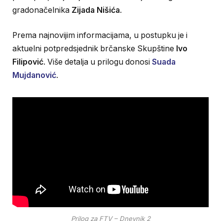
gradonačelnika
Zijada Nišića
.
Prema najnovijim informacijama, u postupku je i
aktuelni potpredsjednik brčanske Skupštine
Ivo
Filipović
. Više detalja u prilogu donosi
Suada
Mujdanović
.
Prilog za FTV – Dnevnik 2