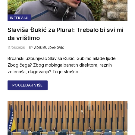
INTERVJUI
Slaviša Đukić za Plural: Trebalo bi svi mi
da vrištimo
17/06/2026
BY
ADIS MUJDANOVIĆ
Brčanski uzbunjivač Slaviša Đukić: Gubimo mlade ljude.
Zbog čega? Zbog mobinga bahatih direktora, raznih
zelenaša, dugovanja? To je strašno…
POGLEDAJ VIŠE