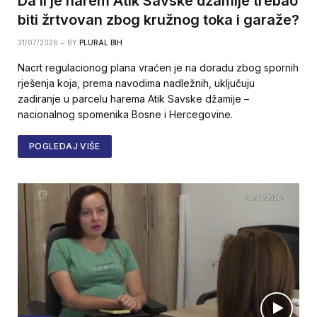
Da li je harem Atik Savske džamije trebao
biti žrtvovan zbog kružnog toka i garaže?
31/07/2026
BY
PLURAL BIH
Nacrt regulacionog plana vraćen je na doradu zbog spornih
rješenja koja, prema navodima nadležnih, uključuju
zadiranje u parcelu harema Atik Savske džamije –
nacionalnog spomenika Bosne i Hercegovine.
POGLEDAJ VIŠE