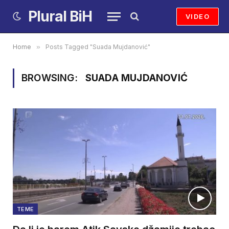
Plural BiH
VIDEO
Home
»
Posts Tagged "Suada Mujdanović"
BROWSING:
SUADA MUJDANOVIĆ
TEME