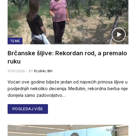
TEME
Brčanske šljive: Rekordan rod, a premalo
ruku
17/07/2026
BY
PLURAL BIH
Voćari ove godine bilježe jedan od najvećih prinosa šljive u
posljednjih nekoliko decenija. Međutim, rekordna berba nije
donijela samo zadovoljstvo…
POGLEDAJ VIŠE