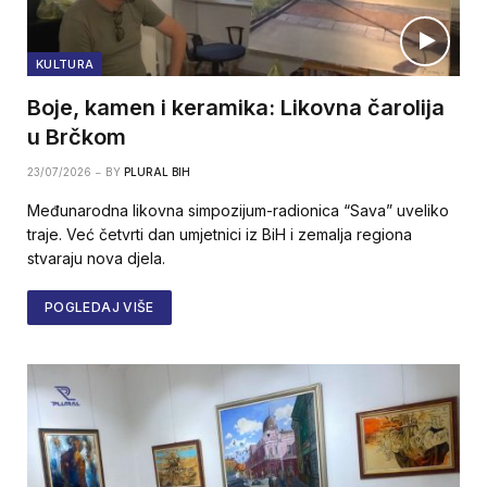
KULTURA
Boje, kamen i keramika: Likovna čarolija
u Brčkom
23/07/2026
BY
PLURAL BIH
Međunarodna likovna simpozijum-radionica “Sava” uveliko
traje. Već četvrti dan umjetnici iz BiH i zemalja regiona
stvaraju nova djela.
POGLEDAJ VIŠE