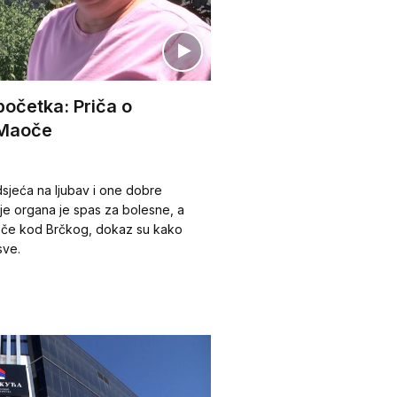
početka: Priča o
z Maoče
dsjeća na ljubav i one dobre
je organa je spas za bolesne, a
aoče kod Brčkog, dokaz su kako
sve.