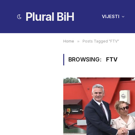
Plural BiH
VIJESTI
Home
»
Posts Tagged "FTV"
BROWSING:
FTV