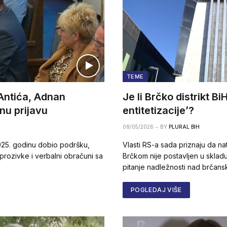
TEME
 Antića, Adnan
Je li Brčko distrikt Bi
nu prijavu
entitetizacije’?
08/05/2026
BY
PLURAL BIH
 2025. godinu dobio podršku,
Vlasti RS-a sada priznaju da na
e prozivke i verbalni obračuni sa
Brčkom nije postavljen u skladu
pitanje nadležnosti nad brčan
POGLEDAJ VIŠE