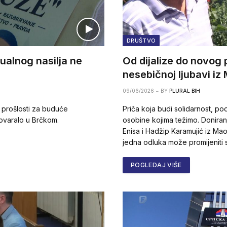
DRUŠTVO
ualnog nasilja ne
Od dijalize do novog 
nesebičnoj ljubavi i
09/06/2026
BY
PLURAL BIH
 prošlosti za buduće
Priča koja budi solidarnost, po
govaralo u Brčkom.
osobine kojima težimo. Doniran
Enisa i Hadžip Karamujić iz M
jedna odluka može promijeniti 
POGLEDAJ VIŠE