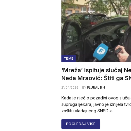
TEME
‘Mreža’ ispituje slučaj 
Neda Mraović: Štiti ga 
21/04/2026
BY
PLURAL BIH
Kada je riječ o pozadini ovog sluča
supruga ljekara, javno je iznijela tv
zaštitu vladajućeg SNSD-a.
POGLEDAJ VIŠE