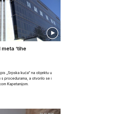
H meta ‘tihe
tpis „Srpska kuća“ na objektu u
 s procedurama, a otvorilo se i
skom Kapetanijom.