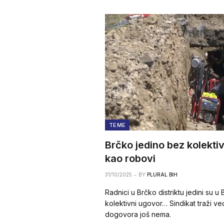
TEME
Brčko jedino bez kolekti
kao robovi
31/10/2025
BY
PLURAL BIH
Radnici u Brčko distriktu jedini su u 
kolektivni ugovor… Sindikat traži već
dogovora još nema.