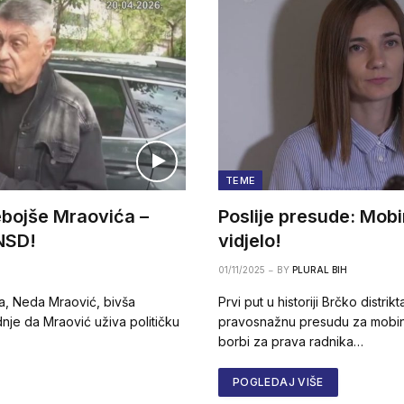
TEME
Nebojše Mraovića –
Poslije presude: Mobi
SNSD!
vidjelo!
01/11/2025
BY
PLURAL BIH
ja, Neda Mraović, bivša
Prvi put u historiji Brčko distri
rdnje da Mraović uživa političku
pravosnažnu presudu za mobin
borbi za prava radnika…
POGLEDAJ VIŠE