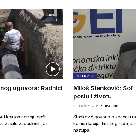
INTERVJUI
vnog ugovora: Radnici
Miloš Stanković: Soft 
poslu i životu
26/10/2025
BY
PLURAL BIH
BiH koji još nemaju opšti
Stanković govorio o značaju raz
u zaštitu zaposlenih, ali
komunikacije, timskog rada, s
nastupa…