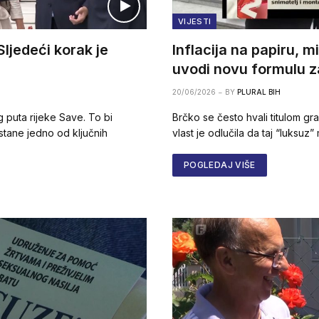
VIJESTI
ljedeći korak je
Inflacija na papiru, 
uvodi novu formulu z
20/06/2026
BY
PLURAL BIH
 puta rijeke Save. To bi
Brčko se često hvali titulom gra
stane jedno od ključnih
vlast je odlučila da taj “luksuz”
POGLEDAJ VIŠE