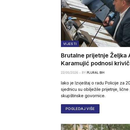
VIJESTI
Brutalne prijetnje Željka
Karamujić podnosi krivič
22/05/2026
BY
PLURAL BIH
Iako je Izvještaj o radu Policije za
sjednicu su obilježile prijetnje, ličn
skupštinske govornice.
POGLEDAJ VIŠE