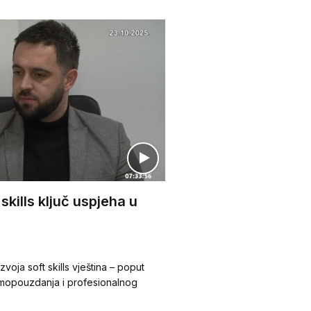
skills ključ uspjeha u
voja soft skills vještina – poput
amopouzdanja i profesionalnog