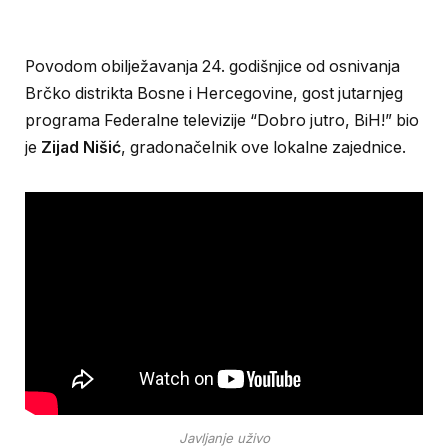
Povodom obilježavanja 24. godišnjice od osnivanja
Brčko distrikta Bosne i Hercegovine, gost jutarnjeg
programa Federalne televizije “Dobro jutro, BiH!” bio
je
Zijad Nišić
, gradonačelnik ove lokalne zajednice.
Javljanje uživo