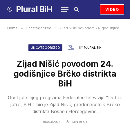
Plural BiH
VIDEO
Home
»
Uncategorized
»
Zijad Nišić povodom 24. godišnjice Brčko distrikta BiH
UNCATEGORIZED
BY
PLURAL BIH
Zijad Nišić povodom 24.
godišnjice Brčko distrikta
BiH
Gost jutarnjeg programa Federalne televizije "Dobro
jutro, BiH!" bio je Zijad Nišić, gradonačelnik Brčko
distrikta Bosne i Hercegovine.
06/03/2024
1 MIN READ