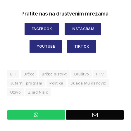
Pratite nas na društvenim mrežama:
FACEBOOK
INSTAGRAM
YOUTUBE
TIKTOK
BiH
Brčko
Brčko distrikt
Društvo
FTV
Jutarnji program
Politika
Suada Mujdanović
Uživo
Zijad Nišić
WhatsApp
Email