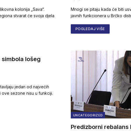
kovna kolonija „Sava“.
Mnogi se pitaju kada će biti us
egiona stvarat će svoja djela
javnih funkcionera u Brčko dis
POGLEDAJ VIŠE
h simbola lošeg
tavljaju jedan od najvećih
 ove sezone nisu u funkciji.
UNCATEGORIZED
Predizborni rebalans