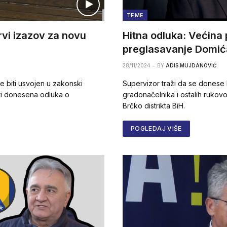
TEME
rvi izazov za novu
Hitna odluka: Većina 
preglasavanje Domić
28/11/2024
BY
ADIS MUJDANOVIĆ
 biti usvojen u zakonski
Supervizor traži da se donese 
iti donesena odluka o
gradonačelnika i ostalih rukovod
Brčko distrikta BiH.
POGLEDAJ VIŠE