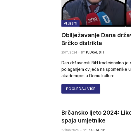
VIJESTI
Obilježavanje Dana držav
Brčko distrikta
25/11/2024
BY
PLURAL BIH
Dan državnosti BiH tradicionalno je 
polaganjem cvijeća na spomenike u
akademijom u Domu kulture.
POGLEDAJ VIŠE
Brčansko ljeto 2024: Lik
spaja umjetnike
27/08/2024
BY
PLURAL BIH