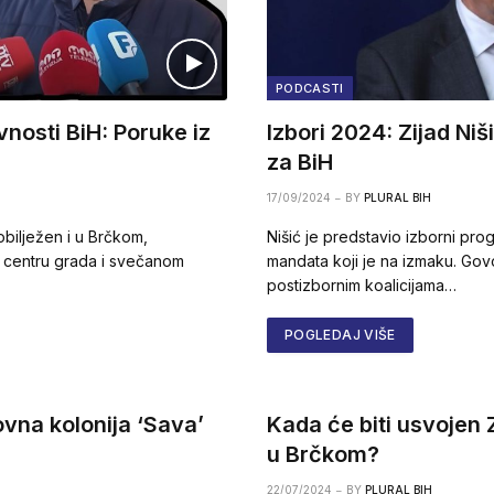
PODCASTI
nosti BiH: Poruke iz
Izbori 2024: Zijad Niš
za BiH
17/09/2024
BY
PLURAL BIH
obilježen i u Brčkom,
Nišić je predstavio izborni pro
 centru grada i svečanom
mandata koji je na izmaku. Govo
postizbornim koalicijama…
POGLEDAJ VIŠE
ovna kolonija ‘Sava’
Kada će biti usvojen 
u Brčkom?
22/07/2024
BY
PLURAL BIH