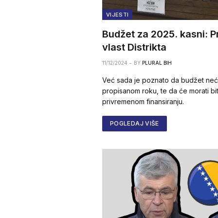
VIJESTI
Budžet za 2025. kasni: P
vlast Distrikta
11/12/2024
BY
PLURAL BIH
Već sada je poznato da budžet neće
propisanom roku, te da će morati b
privremenom finansiranju.
POGLEDAJ VIŠE