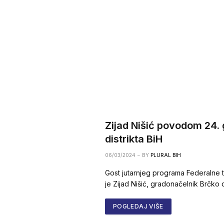
Zijad Nišić povodom 24. 
distrikta BiH
06/03/2024
BY
PLURAL BIH
Gost jutarnjeg programa Federalne te
je Zijad Nišić, gradonačelnik Brčko 
POGLEDAJ VIŠE