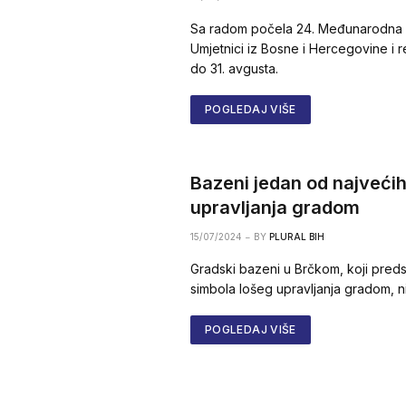
Sa radom počela 24. Međunarodna li
Umjetnici iz Bosne i Hercegovine i r
do 31. avgusta.
POGLEDAJ VIŠE
Bazeni jedan od najveći
upravljanja gradom
15/07/2024
BY
PLURAL BIH
Gradski bazeni u Brčkom, koji preds
simbola lošeg upravljanja gradom, ni
POGLEDAJ VIŠE