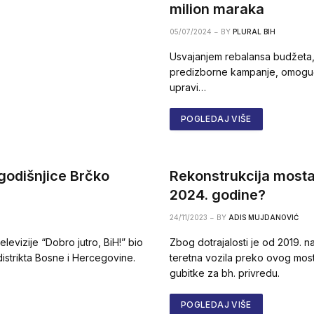
milion maraka
05/07/2024
BY
PLURAL BIH
Usvajanjem rebalansa budžeta,
predizborne kampanje, omoguć
upravi…
POGLEDAJ VIŠE
godišnjice Brčko
Rekonstrukcija mosta
2024. godine?
24/11/2023
BY
ADIS MUJDANOVIĆ
levizije “Dobro jutro, BiH!” bio
Zbog dotrajalosti je od 2019. 
distrikta Bosne i Hercegovine.
teretna vozila preko ovog mosta
gubitke za bh. privredu.
POGLEDAJ VIŠE