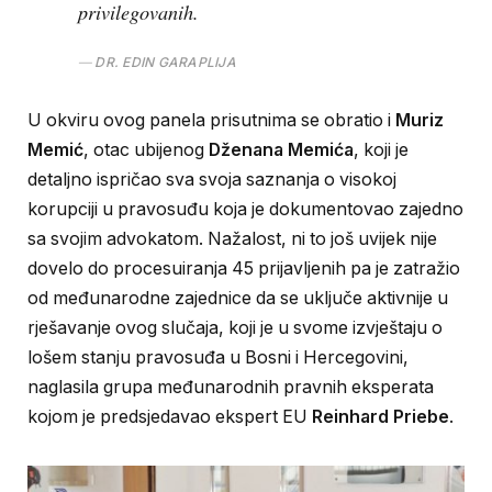
privilegovanih.
DR. EDIN GARAPLIJA
U okviru ovog panela prisutnima se obratio i
Muriz
Memić
, otac ubijenog
Dženana Memića
, koji je
detaljno ispričao sva svoja saznanja o visokoj
korupciji u pravosuđu koja je dokumentovao zajedno
sa svojim advokatom. Nažalost, ni to još uvijek nije
dovelo do procesuiranja 45 prijavljenih pa je zatražio
od međunarodne zajednice da se uključe aktivnije u
rješavanje ovog slučaja, koji je u svome izvještaju o
lošem stanju pravosuđa u Bosni i Hercegovini,
naglasila grupa međunarodnih pravnih eksperata
kojom je predsjedavao ekspert EU
Reinhard Priebe
.