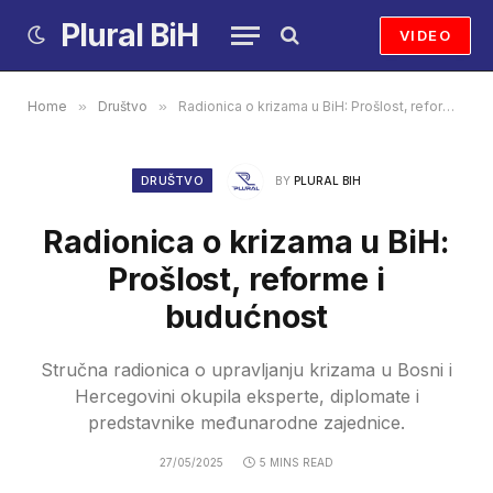
Plural BiH
VIDEO
Home
»
Društvo
»
Radionica o krizama u BiH: Prošlost, reforme i budućnost
DRUŠTVO
BY
PLURAL BIH
Radionica o krizama u BiH:
Prošlost, reforme i
budućnost
Stručna radionica o upravljanju krizama u Bosni i
Hercegovini okupila eksperte, diplomate i
predstavnike međunarodne zajednice.
27/05/2025
5 MINS READ