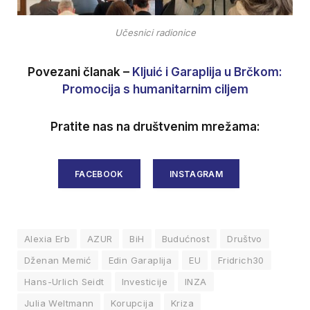
Učesnici radionice
Povezani članak –
Kljuić i Garaplija u Brčkom:
Promocija s humanitarnim ciljem
Pratite nas na društvenim mrežama:
FACEBOOK
INSTAGRAM
Alexia Erb
AZUR
BiH
Budućnost
Društvo
Dženan Memić
Edin Garaplija
EU
Fridrich30
Hans-Urlich Seidt
Investicije
INZA
Julia Weltmann
Korupcija
Kriza