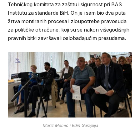
Tehničkog komiteta za zaštitu i sigurnost pri BAS
Institutu za standarde BiH. On je i sam bio dva puta
žrtva montiranih procesa i zloupotrebe pravosuđa
za političke obračune, koji su se nakon višegodišnjih
pravnih bitki završavali oslobađajućim presudama.
Muriz Memić i Edin Garaplija