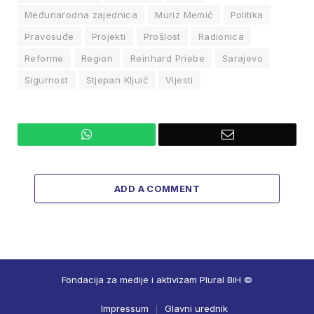
Međunarodna zajednica
Muriz Memić
Politika
Pravosuđe
Projekti
Prošlost
Radionica
Reforme
Region
Reinhard Priebe
Sarajevo
Sigurnost
Stjepan Kljuić
Vijesti
WhatsApp
Email
ADD A COMMENT
Fondacija za medije i aktivizam Plural BiH ©
Impressum
Glavni urednik