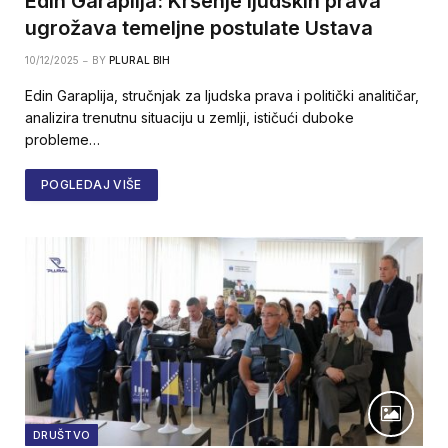
Edin Garaplija: Kršenje ljudskih prava
ugrožava temeljne postulate Ustava
10/12/2025
BY
PLURAL BIH
Edin Garaplija, stručnjak za ljudska prava i politički analitičar,
analizira trenutnu situaciju u zemlji, ističući duboke
probleme…
POGLEDAJ VIŠE
DRUŠTVO