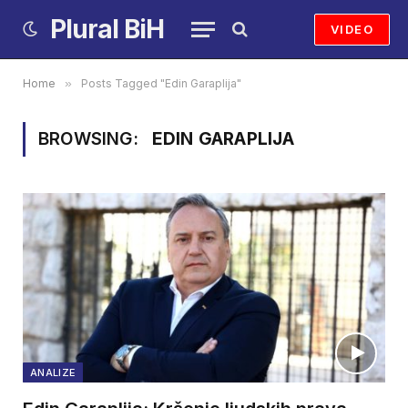
Plural BiH
VIDEO
Home
»
Posts Tagged "Edin Garaplija"
BROWSING:
EDIN GARAPLIJA
ANALIZE