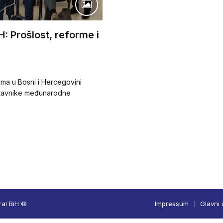
: Prošlost, reforme i
ama u Bosni i Hercegovini
dstavnike međunarodne
ral BiH ©
Impressum
Glavni 