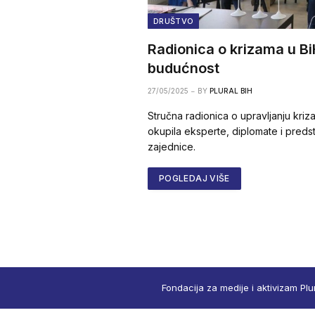
DRUŠTVO
Radionica o krizama u BiH
budućnost
27/05/2025
BY
PLURAL BIH
Stručna radionica o upravljanju kriz
okupila eksperte, diplomate i pre
zajednice.
POGLEDAJ VIŠE
Fondacija za medije i aktivizam Plu