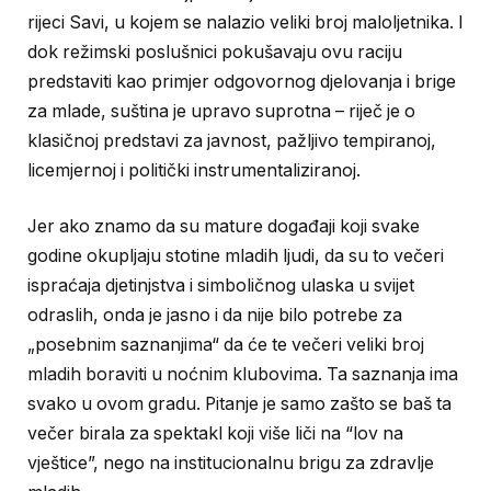
rijeci Savi, u kojem se nalazio veliki broj maloljetnika. I
dok režimski poslušnici pokušavaju ovu raciju
predstaviti kao primjer odgovornog djelovanja i brige
za mlade, suština je upravo suprotna – riječ je o
klasičnoj predstavi za javnost, pažljivo tempiranoj,
licemjernoj i politički instrumentaliziranoj.
Jer ako znamo da su mature događaji koji svake
godine okupljaju stotine mladih ljudi, da su to večeri
ispraćaja djetinjstva i simboličnog ulaska u svijet
odraslih, onda je jasno i da nije bilo potrebe za
„posebnim saznanjima“ da će te večeri veliki broj
mladih boraviti u noćnim klubovima. Ta saznanja ima
svako u ovom gradu. Pitanje je samo zašto se baš ta
večer birala za spektakl koji više liči na “lov na
vještice”, nego na institucionalnu brigu za zdravlje