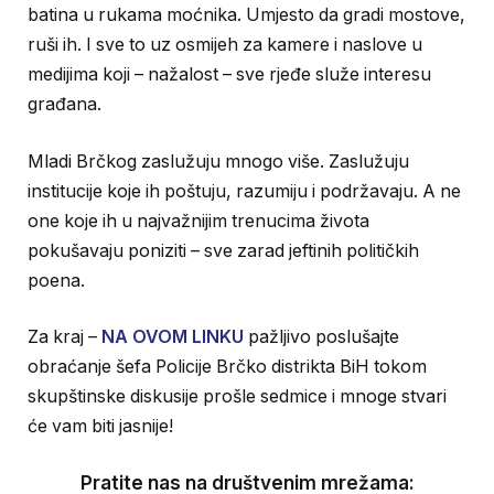
batina u rukama moćnika. Umjesto da gradi mostove,
ruši ih. I sve to uz osmijeh za kamere i naslove u
medijima koji – nažalost – sve rjeđe služe interesu
građana.
Mladi Brčkog zaslužuju mnogo više. Zaslužuju
institucije koje ih poštuju, razumiju i podržavaju. A ne
one koje ih u najvažnijim trenucima života
pokušavaju poniziti – sve zarad jeftinih političkih
poena.
Za kraj –
NA OVOM LINKU
pažljivo poslušajte
obraćanje šefa Policije Brčko distrikta BiH tokom
skupštinske diskusije prošle sedmice i mnoge stvari
će vam biti jasnije!
Pratite nas na društvenim mrežama: