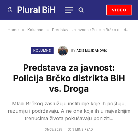
Plural BiH
VIDEO
Home
»
Kolumne
»
Predstava za javnost: Policija Brčko distrikta BiH vs. Droga
KOLUMNE
BY
ADIS MUJDANOVIĆ
Predstava za javnost:
Policija Brčko distrikta BiH
vs. Droga
Mladi Brčkog zaslužuju institucije koje ih poštuju,
razumiju i podržavaju. A ne one koje ih u najvažnijim
trenucima života pokušavaju poniziti...
31/05/2025
3 MINS READ