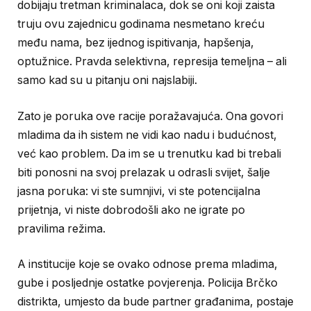
dobijaju tretman kriminalaca, dok se oni koji zaista
truju ovu zajednicu godinama nesmetano kreću
među nama, bez ijednog ispitivanja, hapšenja,
optužnice. Pravda selektivna, represija temeljna – ali
samo kad su u pitanju oni najslabiji.
Zato je poruka ove racije poražavajuća. Ona govori
mladima da ih sistem ne vidi kao nadu i budućnost,
već kao problem. Da im se u trenutku kad bi trebali
biti ponosni na svoj prelazak u odrasli svijet, šalje
jasna poruka: vi ste sumnjivi, vi ste potencijalna
prijetnja, vi niste dobrodošli ako ne igrate po
pravilima režima.
A institucije koje se ovako odnose prema mladima,
gube i posljednje ostatke povjerenja. Policija Brčko
distrikta, umjesto da bude partner građanima, postaje