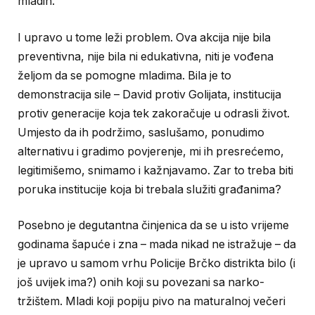
mladih.
I upravo u tome leži problem. Ova akcija nije bila
preventivna, nije bila ni edukativna, niti je vođena
željom da se pomogne mladima. Bila je to
demonstracija sile – David protiv Golijata, institucija
protiv generacije koja tek zakoračuje u odrasli život.
Umjesto da ih podržimo, saslušamo, ponudimo
alternativu i gradimo povjerenje, mi ih presrećemo,
legitimišemo, snimamo i kažnjavamo. Zar to treba biti
poruka institucije koja bi trebala služiti građanima?
Posebno je degutantna činjenica da se u isto vrijeme
godinama šapuće i zna – mada nikad ne istražuje – da
je upravo u samom vrhu Policije Brčko distrikta bilo (i
još uvijek ima?) onih koji su povezani sa narko-
tržištem. Mladi koji popiju pivo na maturalnoj večeri