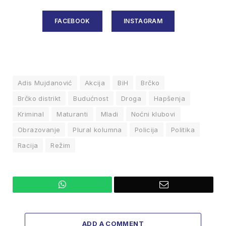
FACEBOOK
INSTAGRAM
Adis Mujdanović
Akcija
BiH
Brčko
Brčko distrikt
Budućnost
Droga
Hapšenja
Kriminal
Maturanti
Mladi
Noćni klubovi
Obrazovanje
Plural kolumna
Policija
Politika
Racija
Režim
WhatsApp
Email
ADD A COMMENT