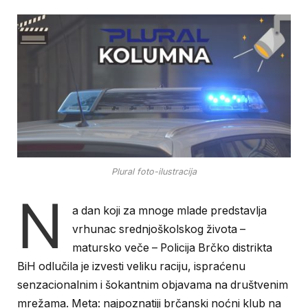
Plural foto-ilustracija
N
a dan koji za mnoge mlade predstavlja
vrhunac srednjoškolskog života –
matursko veče – Policija Brčko distrikta
BiH odlučila je izvesti veliku raciju, ispraćenu
senzacionalnim i šokantnim objavama na društvenim
mrežama. Meta: najpoznatiji brčanski noćni klub na