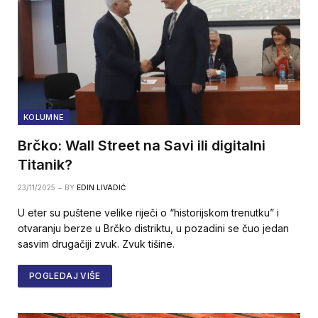
KOLUMNE
Brčko: Wall Street na Savi ili digitalni
Titanik?
23/11/2025
BY
EDIN LIVADIĆ
U eter su puštene velike riječi o “historijskom trenutku” i
otvaranju berze u Brčko distriktu, u pozadini se čuo jedan
sasvim drugačiji zvuk. Zvuk tišine.
POGLEDAJ VIŠE