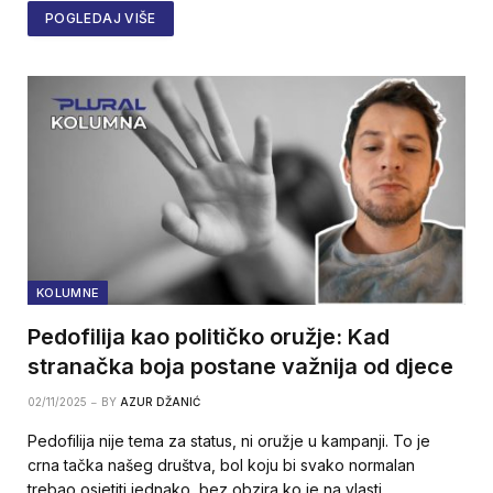
POGLEDAJ VIŠE
KOLUMNE
Pedofilija kao političko oružje: Kad
stranačka boja postane važnija od djece
02/11/2025
BY
AZUR DŽANIĆ
Pedofilija nije tema za status, ni oružje u kampanji. To je
crna tačka našeg društva, bol koju bi svako normalan
trebao osjetiti jednako, bez obzira ko je na vlasti.