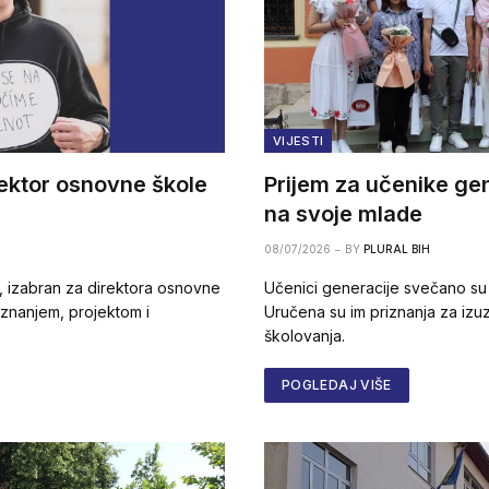
VIJESTI
rektor osnovne škole
Prijem za učenike ge
na svoje mlade
08/07/2026
BY
PLURAL BIH
c, izabran za direktora osnovne
Učenici generacije svečano su p
 znanjem, projektom i
Uručena su im priznanja za izu
školovanja.
POGLEDAJ VIŠE