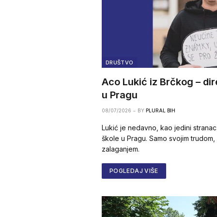
DRUŠTVO
Aco Lukić iz Brčkog – di
u Pragu
08/07/2026
BY
PLURAL BIH
Lukić je nedavno, kao jedini strana
škole u Pragu. Samo svojim trudom,
zalaganjem.
POGLEDAJ VIŠE