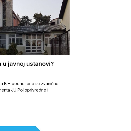
a u javnoj ustanovi?
trikta BiH podnesene su zvanične
menta JU Poljoprivredne i