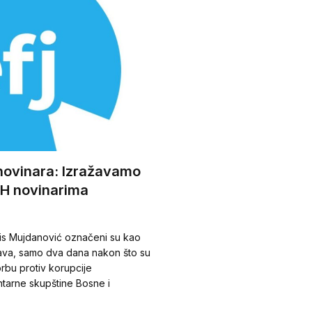
novinara: Izražavamo
BH novinarima
dis Mujdanović označeni su kao
java, samo dva dana nakon što su
rbu protiv korupcije
tarne skupštine Bosne i