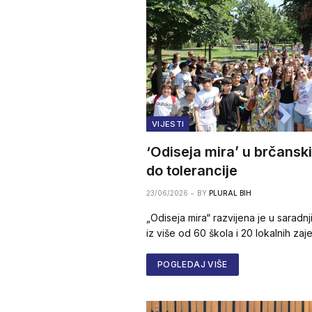
VIJESTI
‘Odiseja mira’ u brčansk
do tolerancije
23/06/2026
BY
PLURAL BIH
„Odiseja mira“ razvijena je u saradnj
iz više od 60 škola i 20 lokalnih zaj
POGLEDAJ VIŠE