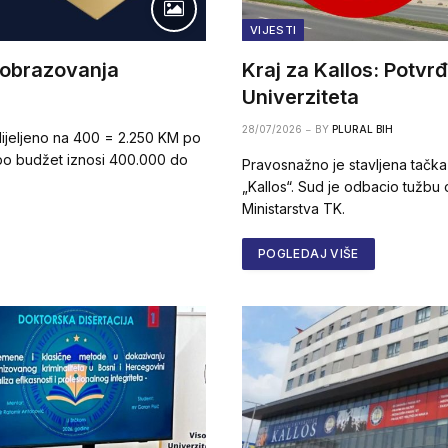
VIJESTI
 obrazovanja
Kraj za Kallos: Potvr
Univerziteta
28/07/2026
BY
PLURAL BIH
ijeljeno na 400 = 2.250 KM po
 po budžet iznosi 400.000 do
Pravosnažno je stavljena tačka
„Kallos“. Sud je odbacio tužbu
Ministarstva TK.
POGLEDAJ VIŠE