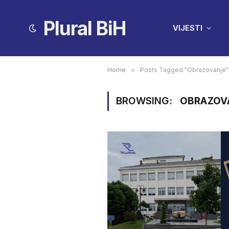
Plural BiH
VIJESTI
Home
»
Posts Tagged "Obrazovanje"
BROWSING:
OBRAZOV