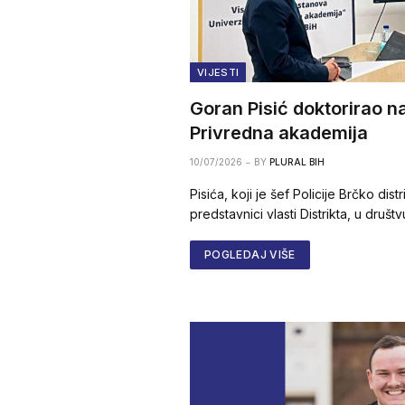
VIJESTI
Goran Pisić doktorirao n
Privredna akademija
10/07/2026
BY
PLURAL BIH
Pisića, koji je šef Policije Brčko dist
predstavnici vlasti Distrikta, u društ
POGLEDAJ VIŠE