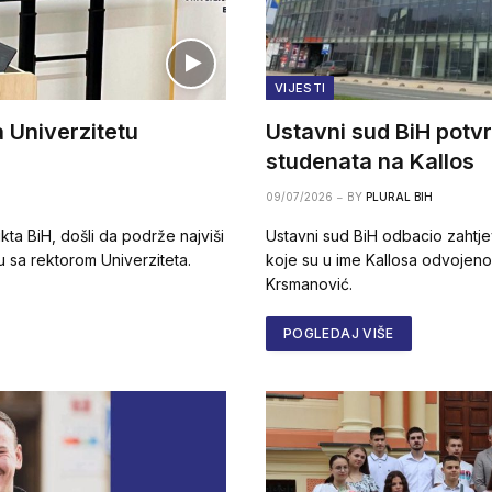
VIJESTI
a Univerzitetu
Ustavni sud BiH potv
studenata na Kallos
09/07/2026
BY
PLURAL BIH
rikta BiH, došli da podrže najviši
Ustavni sud BiH odbacio zahtj
vu sa rektorom Univerziteta.
koje su u ime Kallosa odvojeno
Krsmanović.
POGLEDAJ VIŠE