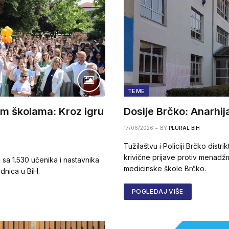
TEME
im školama: Kroz igru
Dosije Brčko: Anarhij
17/06/2026
BY
PLURAL BIH
Tužilaštvu i Policiji Brčko dis
krivične prijave protiv menadž
i sa 1.530 učenika i nastavnika
medicinske škole Brčko.
ednica u BiH.
POGLEDAJ VIŠE