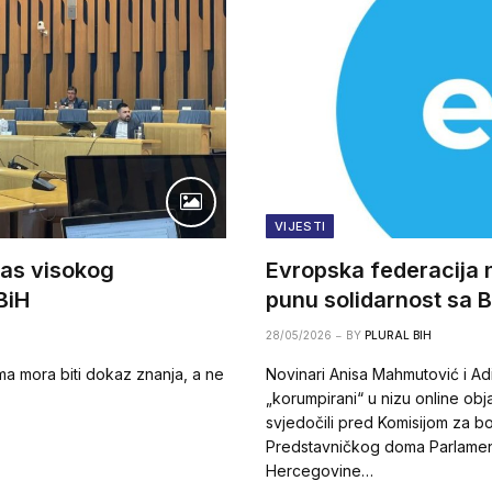
VIJESTI
pas visokog
Evropska federacija 
BiH
punu solidarnost sa 
28/05/2026
BY
PLURAL BIH
oma mora biti dokaz znanja, a ne
Novinari Anisa Mahmutović i A
„korumpirani“ u nizu online ob
svjedočili pred Komisijom za bo
Predstavničkog doma Parlamen
Hercegovine…