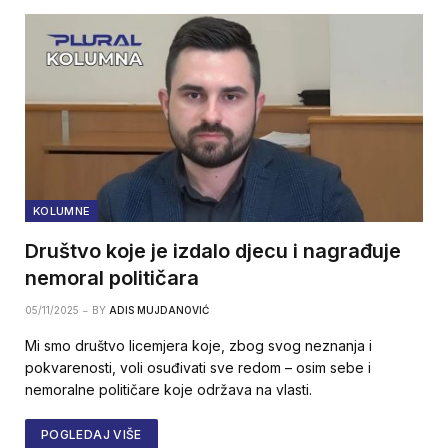
KOLUMNE
Društvo koje je izdalo djecu i nagrađuje
nemoral političara
05/11/2025
BY
ADIS MUJDANOVIĆ
Mi smo društvo licemjera koje, zbog svog neznanja i
pokvarenosti, voli osuđivati sve redom – osim sebe i
nemoralne političare koje održava na vlasti.
POGLEDAJ VIŠE