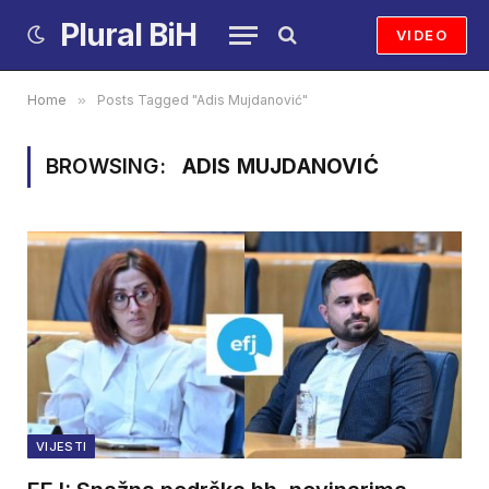
Plural BiH
VIDEO
Home
»
Posts Tagged "Adis Mujdanović"
BROWSING:
ADIS MUJDANOVIĆ
VIJESTI