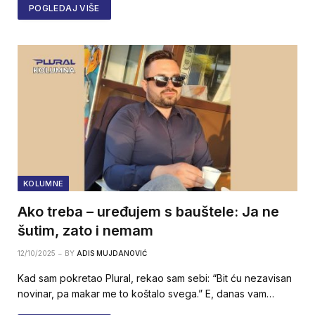
POGLEDAJ VIŠE
KOLUMNE
Ako treba – uređujem s bauštele: Ja ne
šutim, zato i nemam
12/10/2025
BY
ADIS MUJDANOVIĆ
Kad sam pokretao Plural, rekao sam sebi: “Bit ću nezavisan
novinar, pa makar me to koštalo svega.” E, danas vam…