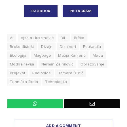
FACEBOOK
INSTAGRAM
AI
Ajsela Husejnović
BiH
Brčko
Brčko distrikt
Dizajn
Dizajneri
Edukacija
Ekologija
Magbago
Matija Kanjerić
Moda
Modna revija
Nermin Zejnilović
Obrazovanje
Projekat
Radionice
Tamara Đurić
Tehnička škola
Tehnologija
WhatsApp
Email
ADD A COMMENT