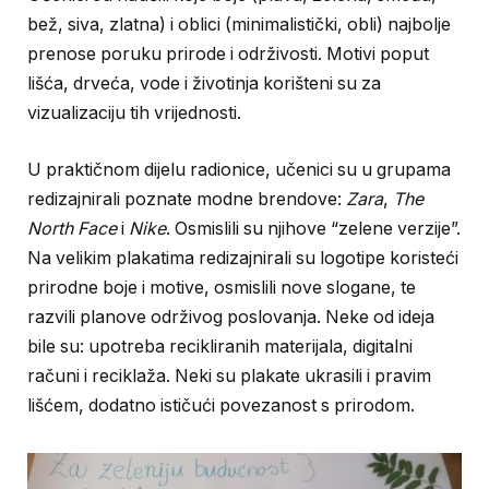
bež, siva, zlatna) i oblici (minimalistički, obli) najbolje
prenose poruku prirode i održivosti. Motivi poput
lišća, drveća, vode i životinja korišteni su za
vizualizaciju tih vrijednosti.
U praktičnom dijelu radionice, učenici su u grupama
redizajnirali poznate modne brendove:
Zara
,
The
North Face
i
Nike
. Osmislili su njihove “zelene verzije”.
Na velikim plakatima redizajnirali su logotipe koristeći
prirodne boje i motive, osmislili nove slogane, te
razvili planove održivog poslovanja. Neke od ideja
bile su: upotreba recikliranih materijala, digitalni
računi i reciklaža. Neki su plakate ukrasili i pravim
lišćem, dodatno ističući povezanost s prirodom.