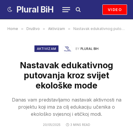
Plural BiH
VIDEO
Home
»
Društvo
»
Aktivizam
»
Nastavak edukativnog putovanja kroz svijet ekološke mode
AKTIVIZAM
BY
PLURAL BIH
Nastavak edukativnog
putovanja kroz svijet
ekološke mode
Danas vam predstavljamo nastavak aktivnosti na
projektu koji ima za cilj edukaciju učenika o
ekološko svjesnoj i etičkoj modi.
20/05/2025
3 MINS READ