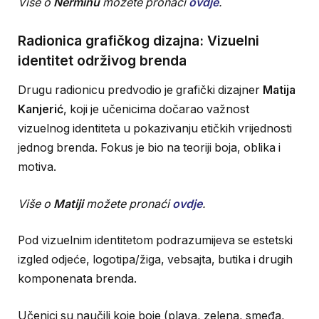
Više o
Nerminu
možete pronaći
ovdje
.
Radionica grafičkog dizajna: Vizuelni
identitet održivog brenda
Drugu radionicu predvodio je grafički dizajner
Matija
Kanjerić
, koji je učenicima dočarao važnost
vizuelnog identiteta u pokazivanju etičkih vrijednosti
jednog brenda. Fokus je bio na teoriji boja, oblika i
motiva.
Više o
Matiji
možete pronaći
ovdje
.
Pod vizuelnim identitetom podrazumijeva se estetski
izgled odjeće, logotipa/žiga, vebsajta, butika i drugih
komponenata brenda.
Učenici su naučili koje boje (plava, zelena, smeđa,