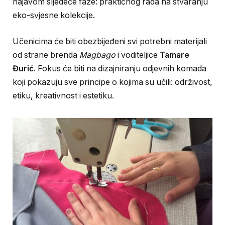
najavom sljedeće faze: praktičnog rada na stvaranju
eko-svjesne kolekcije.
Učenicima će biti obezbijeđeni svi potrebni materijali
od strane brenda
Magbago
i voditeljice
Tamare
Đurić
. Fokus će biti na dizajniranju odjevnih komada
koji pokazuju sve principe o kojima su učili: održivost,
etiku, kreativnost i estetiku.