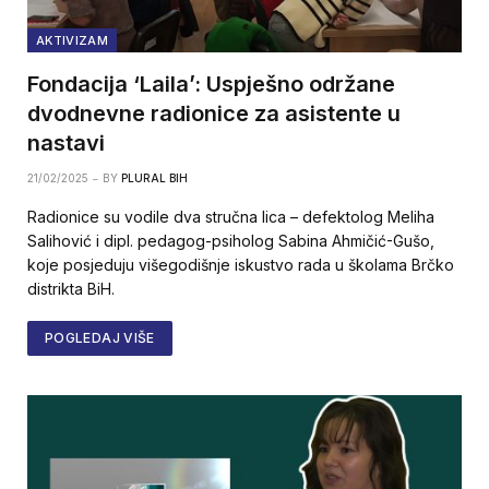
AKTIVIZAM
Fondacija ‘Laila’: Uspješno održane
dvodnevne radionice za asistente u
nastavi
21/02/2025
BY
PLURAL BIH
Radionice su vodile dva stručna lica – defektolog Meliha
Salihović i dipl. pedagog-psiholog Sabina Ahmičić-Gušo,
koje posjeduju višegodišnje iskustvo rada u školama Brčko
distrikta BiH.
POGLEDAJ VIŠE