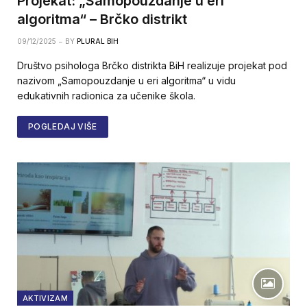
Projekat: „Samopouzdanje u eri
algoritma“ – Brčko distrikt
09/12/2025
BY
PLURAL BIH
Društvo psihologa Brčko distrikta BiH realizuje projekat pod
nazivom „Samopouzdanje u eri algoritma“ u vidu
edukativnih radionica za učenike škola.
POGLEDAJ VIŠE
AKTIVIZAM