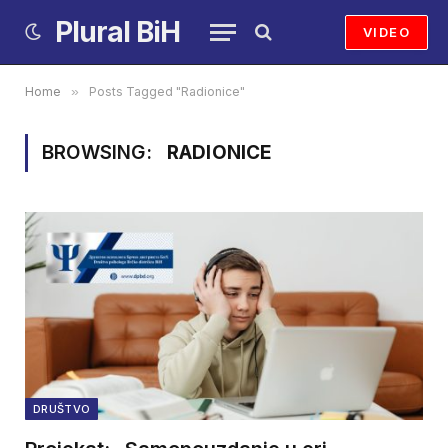
Plural BiH
VIDEO
Home
»
Posts Tagged "Radionice"
BROWSING:
RADIONICE
DRUŠTVO