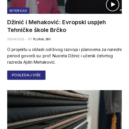
INTERVJUI
Džinić i Mehaković: Evropski uspjeh
Tehničke škole Brčko
29/04/2025
BY
PLURAL BIH
O projektu u oblasti održivog razvoja i planovima za naredni
period govorili su: prof. Nusreta Džinić i učenik četvrtog
razreda Ajdin Mehaković.
POGLEDAJ VIŠE