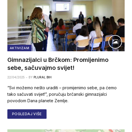
AKTIVIZAM
Gimnazijalci u Brčkom: Promijenimo
sebe, sačuvajmo svijet!
22/04/2025
BY
PLURAL BIH
“Svi možemo nešto uraditi – promijenimo sebe, pa ćemo
tako sačuvati svijet!”, poručuju brčanski gimnazijalci
povodom Dana planete Zemlje.
POGLEDAJ VIŠE