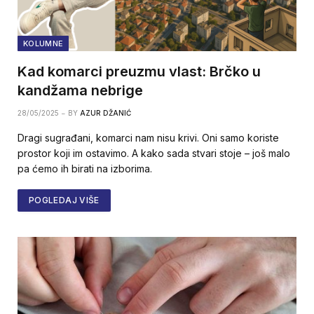
KOLUMNE
Kad komarci preuzmu vlast: Brčko u
kandžama nebrige
28/05/2025
BY
AZUR DŽANIĆ
Dragi sugrađani, komarci nam nisu krivi. Oni samo koriste
prostor koji im ostavimo. A kako sada stvari stoje – još malo
pa ćemo ih birati na izborima.
POGLEDAJ VIŠE