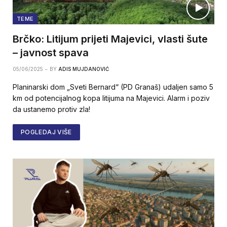
TEME
Brčko: Litijum prijeti Majevici, vlasti šute
– javnost spava
05/06/2025
BY
ADIS MUJDANOVIĆ
Planinarski dom „Sveti Bernard“ (PD Granaš) udaljen samo 5
km od potencijalnog kopa litijuma na Majevici. Alarm i poziv
da ustanemo protiv zla!
POGLEDAJ VIŠE