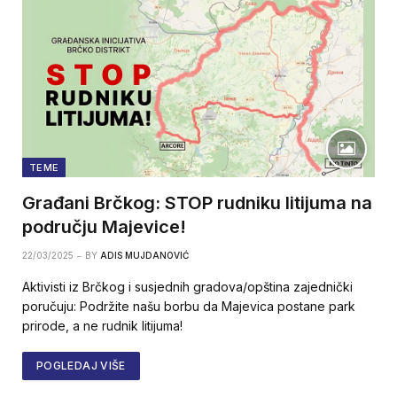
TEME
Građani Brčkog: STOP rudniku litijuma na
području Majevice!
22/03/2025
BY
ADIS MUJDANOVIĆ
Aktivisti iz Brčkog i susjednih gradova/opština zajednički
poručuju: Podržite našu borbu da Majevica postane park
prirode, a ne rudnik litijuma!
POGLEDAJ VIŠE