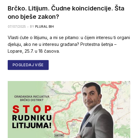
Brčko. Litijum. Čudne koincidencije. Šta
ono bješe zakon?
07/07/2025
BY
PLURAL BIH
Vlasti ćute o litijumu, a mi se pitamo: u čijem interesu ti organi
d‌jeluju, ako ne u interesu građana? Protestna šetnja –
Lopare, 25.7. u 18 časova.
POGLEDAJ VIŠE