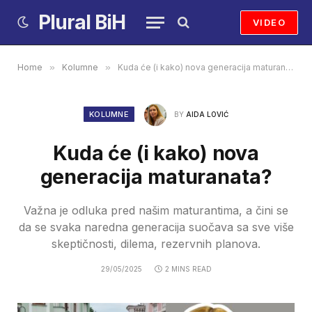
Plural BiH
VIDEO
Home
»
Kolumne
»
Kuda će (i kako) nova generacija maturanata?
KOLUMNE
BY
AIDA LOVIĆ
Kuda će (i kako) nova
generacija maturanata?
Važna je odluka pred našim maturantima, a čini se
da se svaka naredna generacija suočava sa sve više
skeptičnosti, dilema, rezervnih planova.
29/05/2025
2 MINS READ