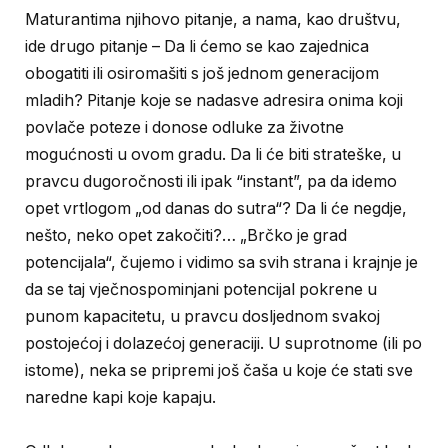
Maturantima njihovo pitanje, a nama, kao društvu,
ide drugo pitanje – Da li ćemo se kao zajednica
obogatiti ili osiromašiti s još jednom generacijom
mladih? Pitanje koje se nadasve adresira onima koji
povlače poteze i donose odluke za životne
mogućnosti u ovom gradu. Da li će biti strateške, u
pravcu dugoročnosti ili ipak “instant”, pa da idemo
opet vrtlogom „od danas do sutra“? Da li će negdje,
nešto, neko opet zakočiti?… „Brčko je grad
potencijala“, čujemo i vidimo sa svih strana i krajnje je
da se taj vječnospominjani potencijal pokrene u
punom kapacitetu, u pravcu dosljednom svakoj
postojećoj i dolazećoj generaciji. U suprotnome (ili po
istome), neka se pripremi još čaša u koje će stati sve
naredne kapi koje kapaju.