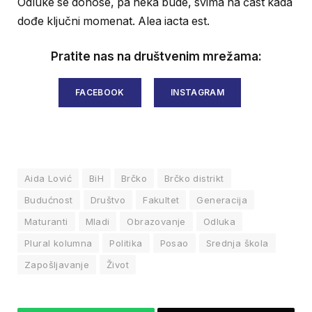
Odluke se donose, pa neka bude, svima na čast kada
dođe ključni momenat. Alea iacta est.
Pratite nas na društvenim mrežama:
FACEBOOK
INSTAGRAM
Aida Lović
BiH
Brčko
Brčko distrikt
Budućnost
Društvo
Fakultet
Generacija
Maturanti
Mladi
Obrazovanje
Odluka
Plural kolumna
Politika
Posao
Srednja škola
Zapošljavanje
Život