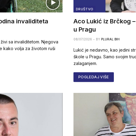
DRUŠTVO
dina invaliditeta
Aco Lukić iz Brčkog –
u Pragu
08/07/2026
BY
PLURAL BIH
ivi sa invaliditetom. Njegova
uje kako volja za životom ruši
Lukić je nedavno, kao jedini s
škole u Pragu. Samo svojim tru
zalaganjem.
POGLEDAJ VIŠE