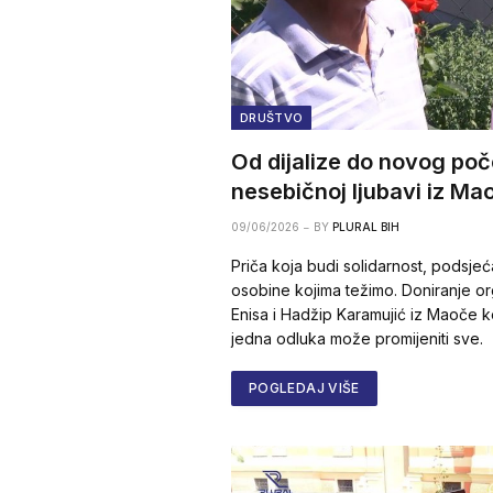
DRUŠTVO
Od dijalize do novog poč
nesebičnoj ljubavi iz Ma
09/06/2026
BY
PLURAL BIH
Priča koja budi solidarnost, podsjeć
osobine kojima težimo. Doniranje or
Enisa i Hadžip Karamujić iz Maoče 
jedna odluka može promijeniti sve.
POGLEDAJ VIŠE