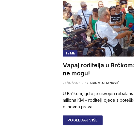
TEME
Vapaj roditelja u Brčkom
ne mogu!
24/07/2025
BY
ADIS MUJDANOVIĆ
U Brčkom, gdje je usvojen rebalans
miliona KM – roditelji djece s pote
osnovna prava.
POGLEDAJ VIŠE