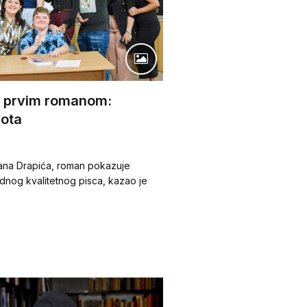
o prvim romanom:
vota
rfana Drapića, roman pokazuje
ednog kvalitetnog pisca, kazao je