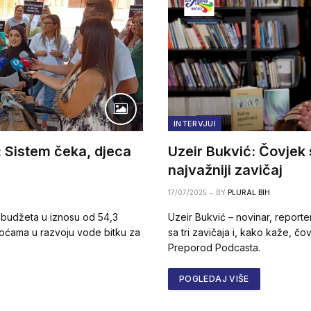
INTERVJUI
: Sistem čeka, djeca
Uzeir Bukvić: Čovjek 
najvažniji zavičaj
17/07/2025
BY
PLURAL BIH
 budžeta u iznosu od 54,3
Uzeir Bukvić – novinar, reporter
škoćama u razvoju vode bitku za
sa tri zavičaja i, kako kaže, čo
Preporod Podcasta.
POGLEDAJ VIŠE