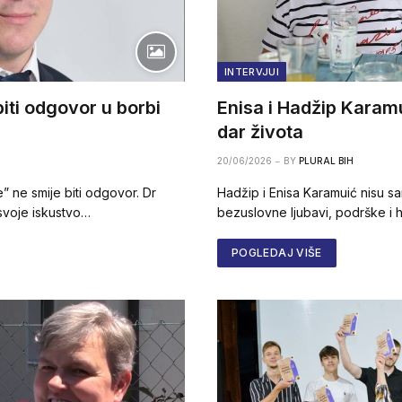
INTERVJUI
biti odgovor u borbi
Enisa i Hadžip Karamu
dar života
20/06/2026
BY
PLURAL BIH
e” ne smije biti odgovor. Dr
Hadžip i Enisa Karamuić nisu sa
 svoje iskustvo…
bezuslovne ljubavi, podrške i h
POGLEDAJ VIŠE