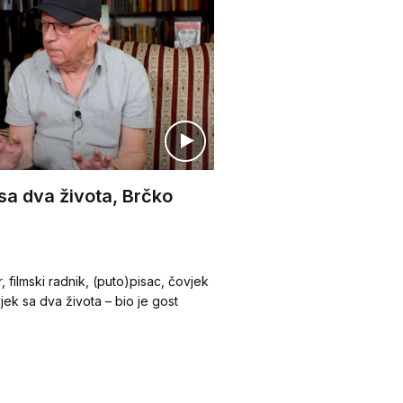
sa dva života, Brčko
, filmski radnik, (puto)pisac, čovjek
vjek sa dva života – bio je gost