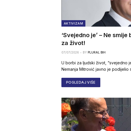
AKTIVIZAM
‘Svejedno je’ – Ne smije 
za život!
07/07/2026
BY
PLURAL BIH
U borbi za ljudski život, “svejedno j
Nemanja Mitrović javno je podijelio
POGLEDAJ VIŠE