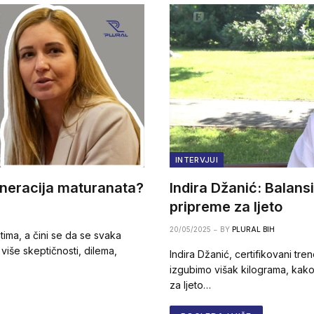
INTERVJUI
eneracija maturanata?
Indira Džanić: Balansi
pripreme za ljeto
20/05/2025
BY
PLURAL BIH
ima, a čini se da se svaka
iše skeptičnosti, dilema,
Indira Džanić, certifikovani tr
izgubimo višak kilograma, kak
za ljeto…