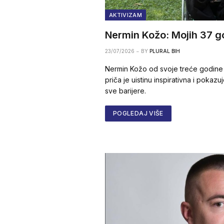
AKTIVIZAM
Nermin Kožo: Mojih 37 go
23/07/2026
BY
PLURAL BIH
Nermin Kožo od svoje treće godine ž
priča je uistinu inspirativna i pokaz
sve barijere.
POGLEDAJ VIŠE