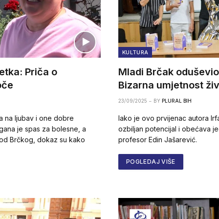
KULTURA
etka: Priča o
Mladi Brčak oduševi
oče
Bizarna umjetnost ži
23/09/2025
BY
PLURAL BIH
a na ljubav i one dobre
Iako je ovo prvijenac autora I
gana je spas za bolesne, a
ozbiljan potencijal i obećava j
kod Brčkog, dokaz su kako
profesor Edin Jašarević.
POGLEDAJ VIŠE