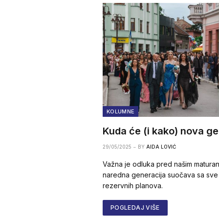
KOLUMNE
Kuda će (i kako) nova g
29/05/2025
BY
AIDA LOVIĆ
Važna je odluka pred našim maturant
naredna generacija suočava sa sve v
rezervnih planova.
POGLEDAJ VIŠE