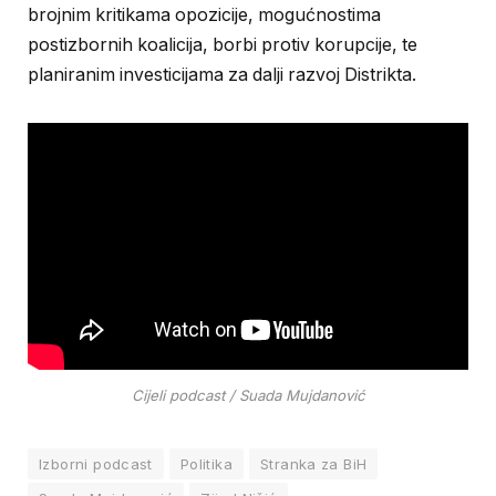
brojnim kritikama opozicije, mogućnostima
postizbornih koalicija, borbi protiv korupcije, te
planiranim investicijama za dalji razvoj Distrikta.
Cijeli podcast / Suada Mujdanović
Izborni podcast
Politika
Stranka za BiH