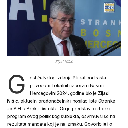
Zijad Nišić
G
ost četvrtog izdanja Plural podcasta
povodom Lokalnih izbora u Bosni i
Hercegovini 2024. godine bio je
Zijad
Nišić
, aktuelni gradonačelnik i nosilac liste Stranke
za BiH u Brčko distriktu. On je predstavio izborni
program ovog političkog subjekta, osvrnuvši se na
rezultate mandata koji je na izmaku. Govorio je i o