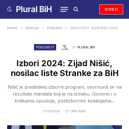
Plural BiH
VIDEO
Home
»
Intervjui
»
Podcasti
»
Izbori 2024: Zijad Nišić, nosilac liste Stranke za BiH
PODCASTI
BY
PLURAL BIH
Izbori 2024: Zijad Nišić,
nosilac liste Stranke za BiH
Nišić je predstavio izborni program, osvrnuvši se na
rezultate mandata koji je na izmaku. Govorio i o
kritikama opozicije, postizbornim koalicijama...
17/09/2024
1 MIN READ