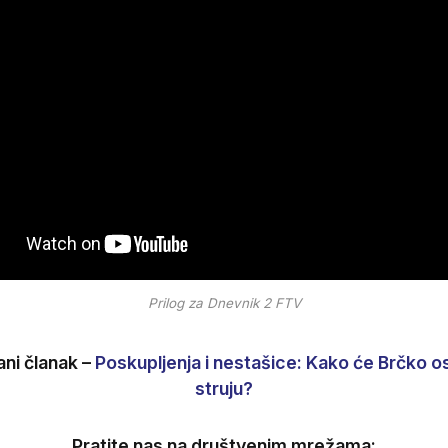
Prilog za Dnevnik 2 FTV
ni članak –
Poskupljenja i nestašice: Kako će Brčko os
struju?
Pratite nas na društvenim mrežama: