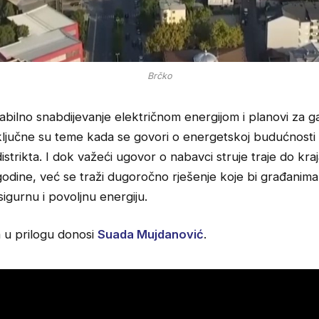
Brčko
tabilno snabdijevanje električnom energijom i planovi za gas
ključne su teme kada se govori o energetskoj budućnosti
distrikta. I dok važeći ugovor o nabavci struje traje do kra
godine, već se traži dugoročno rješenje koje bi građanima 
igurnu i povoljnu energiju.
a u prilogu donosi
Suada Mujdanović
.