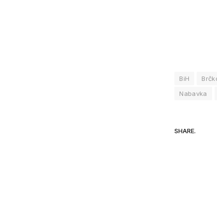
BiH
Brčk
Nabavka
SHARE.