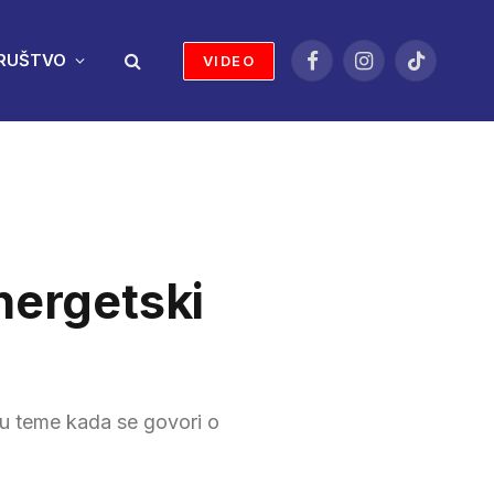
RUŠTVO
VIDEO
Facebook
Instagram
TikTok
energetski
 su teme kada se govori o