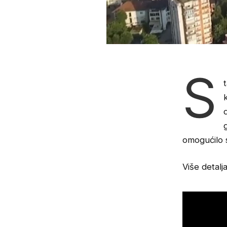
S
omogućilo s
Više detalj