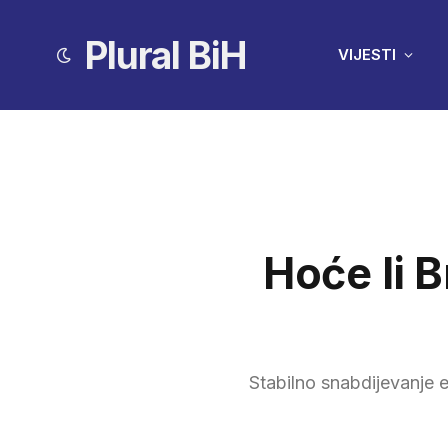
Plural BiH
VIJESTI
Hoće li B
Stabilno snabdijevanje e