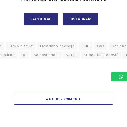
FACEBOOK
INSTAGRAM
o
Brčko distrikt
Električna energija
FBiH
Gas
Gasifika
Politika
RS
Samostalnost
Struja
Suada Mujdanović
W
ADD A COMMENT