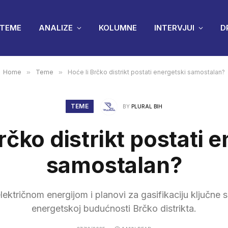
TEME
ANALIZE
KOLUMNE
INTERVJUI
D
Home
»
Teme
»
Hoće li Brčko distrikt postati energetski samostalan?
TEME
BY
PLURAL BIH
rčko distrikt postati 
samostalan?
lektričnom energijom i planovi za gasifikaciju ključne
energetskoj budućnosti Brčko distrikta.