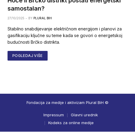
Hoće li Brčko distrikt postati energetski
samostalan?
27/10/2025
BY
PLURAL BIH
Stabilno snabdijevanje električnom energijom i planovi za
gasifikaciju ključne su teme kada se govori o energetskoj
budućnosti Brčko distrikta.
POGLEDAJ VIŠE
Fondacija za medije i aktivizam Plural BiH ©
Impressum
Glavni urednik
Kodeks za online medije