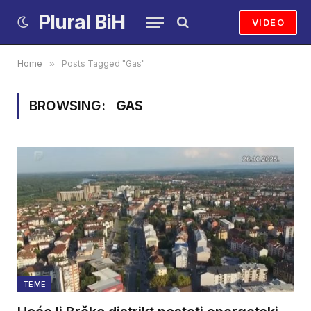
Plural BiH
VIDEO
Home
»
Posts Tagged "Gas"
BROWSING:
GAS
TEME