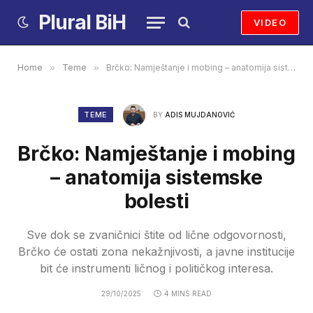
Plural BiH
VIDEO
Home
»
Teme
»
Brčko: Namještanje i mobing – anatomija sistemske bolesti
TEME
BY
ADIS MUJDANOVIĆ
Brčko: Namještanje i mobing
– anatomija sistemske
bolesti
Sve dok se zvaničnici štite od lične odgovornosti,
Brčko će ostati zona nekažnjivosti, a javne institucije
bit će instrumenti ličnog i političkog interesa.
29/10/2025
4 MINS READ