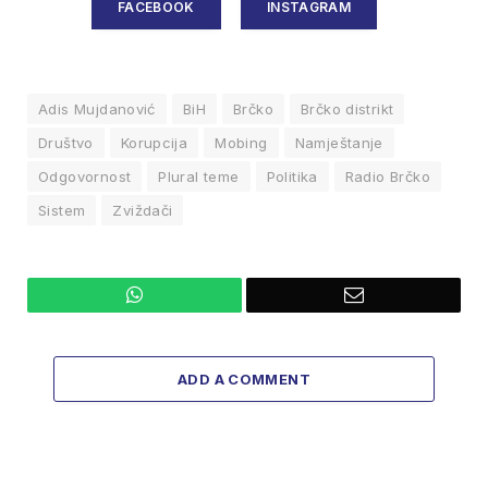
FACEBOOK
INSTAGRAM
Adis Mujdanović
BiH
Brčko
Brčko distrikt
Društvo
Korupcija
Mobing
Namještanje
Odgovornost
Plural teme
Politika
Radio Brčko
Sistem
Zviždači
WhatsApp
Email
ADD A COMMENT