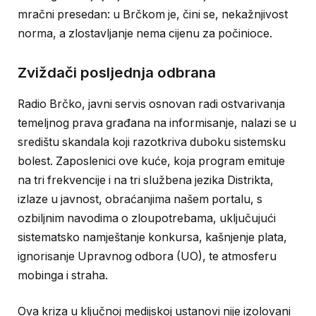
mračni presedan: u Brčkom je, čini se, nekažnjivost
norma, a zlostavljanje nema cijenu za počinioce.
Zviždači posljednja odbrana
Radio Brčko, javni servis osnovan radi ostvarivanja
temeljnog prava građana na informisanje, nalazi se u
središtu skandala koji razotkriva duboku sistemsku
bolest. Zaposlenici ove kuće, koja program emituje
na tri frekvencije i na tri službena jezika Distrikta,
izlaze u javnost, obraćanjima našem portalu, s
ozbiljnim navodima o zloupotrebama, uključujući
sistematsko namještanje konkursa, kašnjenje plata,
ignorisanje Upravnog odbora (UO), te atmosferu
mobinga i straha.
Ova kriza u ključnoj medijskoj ustanovi nije izolovani