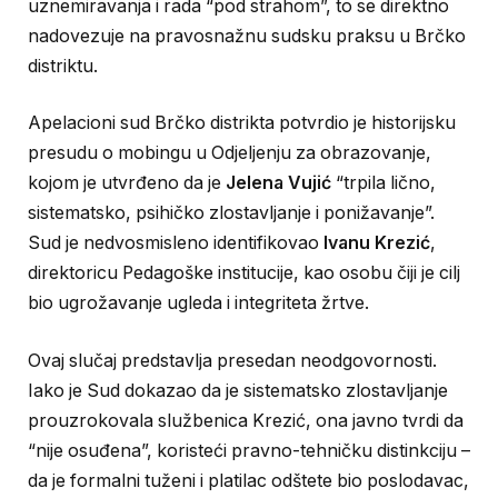
uznemiravanja i rada “pod strahom”, to se direktno
nadovezuje na pravosnažnu sudsku praksu u Brčko
distriktu.
Apelacioni sud Brčko distrikta potvrdio je historijsku
presudu o mobingu u Odjeljenju za obrazovanje,
kojom je utvrđeno da je
Jelena Vujić
“trpila lično,
sistematsko, psihičko zlostavljanje i ponižavanje”.
Sud je nedvosmisleno identifikovao
Ivanu Krezić
,
direktoricu Pedagoške institucije, kao osobu čiji je cilj
bio ugrožavanje ugleda i integriteta žrtve.
Ovaj slučaj predstavlja presedan neodgovornosti.
Iako je Sud dokazao da je sistematsko zlostavljanje
prouzrokovala službenica Krezić, ona javno tvrdi da
“nije osuđena”, koristeći pravno-tehničku distinkciju –
da je formalni tuženi i platilac odštete bio poslodavac,