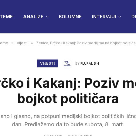
TEME
ANALIZE
KOLUMNE
INTERVJUI
D
ome
»
Vijesti
»
Zenica, Brčko i Kakanj: Poziv medijima na bojkot političa
VIJESTI
BY
PLURAL BIH
rčko i Kakanj: Poziv m
bojkot političara
no i glasno, na potpuni medijski bojkot političkih ličn
dan. Predlažemo da to bude subota, 8. mart.