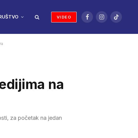
RUŠTVO
VIDEO
Facebook
Instagram
TikTok
ra
edijima na
osti, za početak na jedan