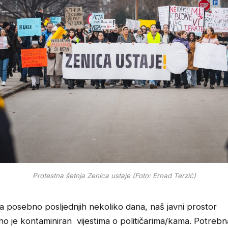
Protestna šetnja Zenica ustaje (Foto: Ernad Terzić)
a posebno posljednjih nekoliko dana, naš javni prostor
o je kontaminiran vijestima o političarima/kama. Potrebn