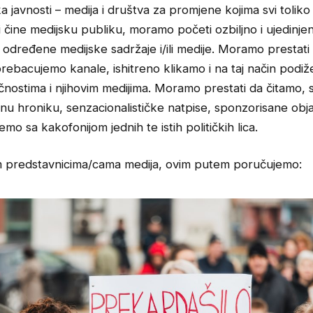
a javnosti – medija i društva za promjene kojima svi toliko
i čine medijsku publiku, moramo početi ozbiljno i ujedinje
 određene medijske sadržaje i/ili medije. Moramo prestati
rebacujemo kanale, ishitreno klikamo i na taj način podiž
ličnostima i njihovim medijima. Moramo prestati da čitamo, 
nu hroniku, senzacionalističke natpise, sponzorisane obja
emo sa kakofonijom jednih te istih političkih lica.
 predstavnicima/cama medija, ovim putem poručujemo: