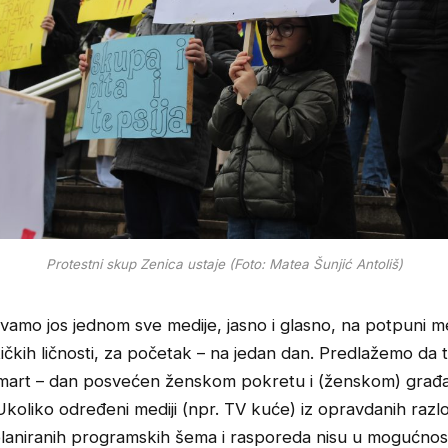
Protestni skup Zenica ustaje (Foto: Matea Šunjić Antoliš)
vamo jos jednom sve medije, jasno i glasno, na potpuni me
tičkih ličnosti, za početak – na jedan dan. Predlažemo da
 mart – dan posvećen ženskom pokretu i (ženskom) gra
Ukoliko određeni mediji (npr. TV kuće) iz opravdanih razl
laniranih programskih šema i rasporeda nisu u mogućnosti