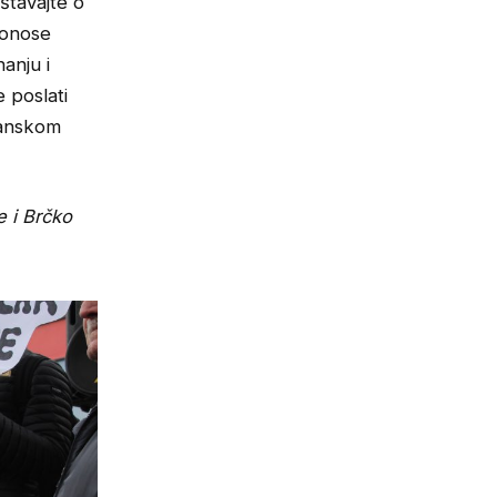
štavajte o
donose
anju i
 poslati
đanskom
e i Brčko