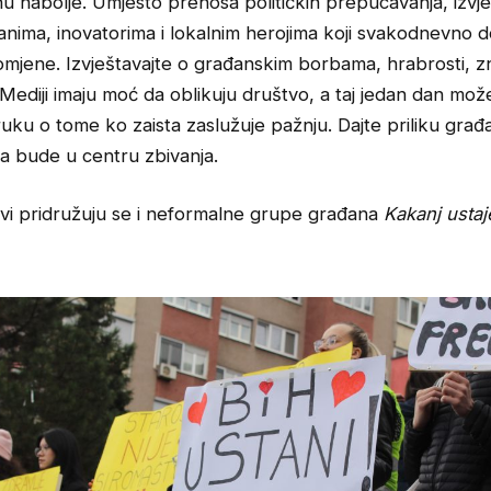
 nabolje. Umjesto prenosa političkih prepucavanja, izvje
anima, inovatorima i lokalnim herojima koji svakodnevno 
mjene. Izvještavajte o građanskim borbama, hrabrosti, zn
 Mediji imaju moć da oblikuju društvo, a taj jedan dan može
uku o tome ko zaista zaslužuje pažnju. Dajte priliku gra
a bude u centru zbivanja.
ativi pridružuju se i neformalne grupe građana
Kakanj ustaj