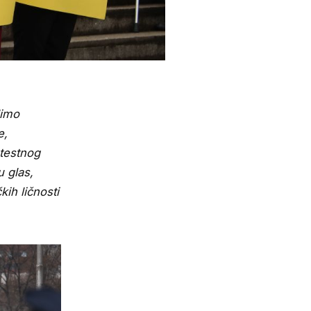
limo
e,
otestnog
u glas,
kih ličnosti