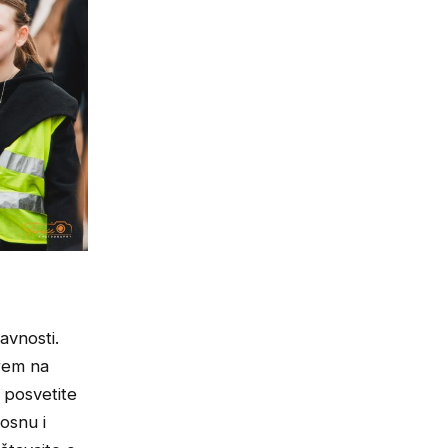
avnosti.
arem na
, posvetite
Bosnu i