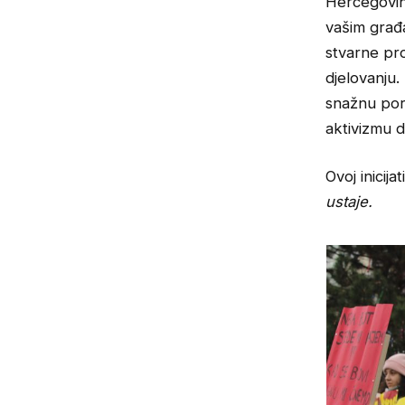
Hercegovinu
vašim građ
stvarne pro
djelovanju.
snažnu por
aktivizmu d
Ovoj inicij
ustaje.