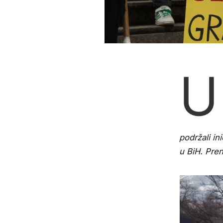
U
podržali in
u BiH. Pren