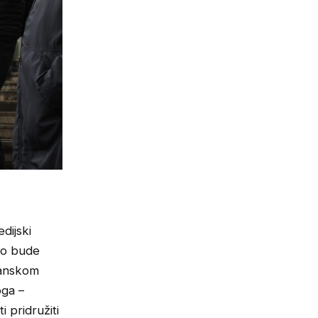
dijski
 to bude
đanskom
oga –
 pridružiti