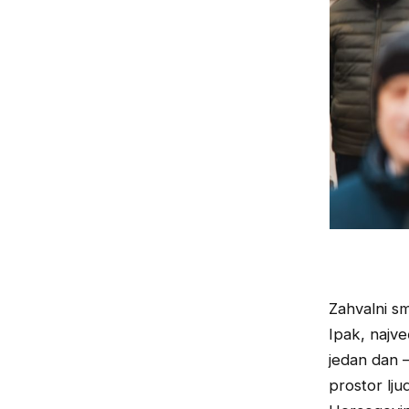
Zahvalni sm
Ipak, najv
jedan dan –
prostor lju