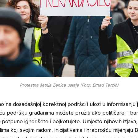
Protestna šetnja Zenica ustaje (Foto: Ernad Terzić)
o na dosadašnjoj korektnoj podršci i ulozi u informisanju j
eću podršku građanima možete pružiti ako političare – b
 potpuno ignorišete i bojkotujete. Umjesto njihovih izjava
dima koji svojim radom, inicijativama i hrabrošću mijenjaju 