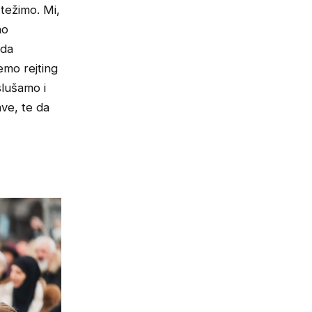
 težimo. Mi,
no
 da
emo rejting
slušamo i
ve, te da