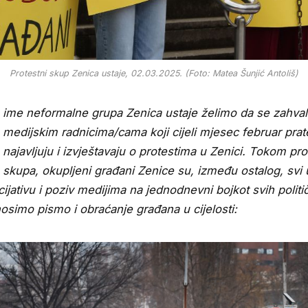
Protestni skup Zenica ustaje, 02.03.2025. (Foto: Matea Šunjić Antoliš)
ime neformalne grupa Zenica ustaje želimo da se zahva
medijskim radnicima/cama koji cijeli mjesec februar prat
najavljuju i izvještavaju o protestima u Zenici. Tokom pr
skupa, okupljeni građani Zenice su, između ostalog, svi 
icijativu i poziv medijima na jednodnevni bojkot svih politič
osimo pismo i obraćanje građana u cijelosti: