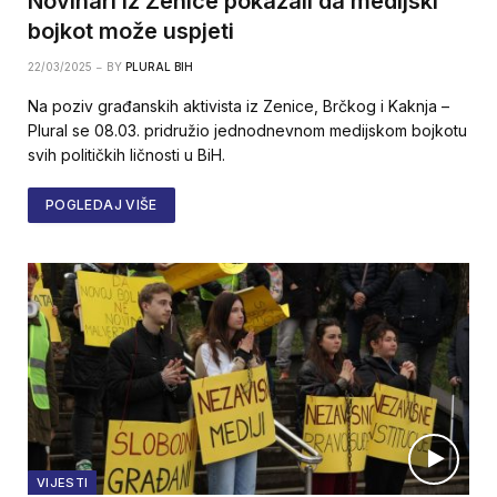
Novinari iz Zenice pokazali da medijski
bojkot može uspjeti
22/03/2025
BY
PLURAL BIH
Na poziv građanskih aktivista iz Zenice, Brčkog i Kaknja –
Plural se 08.03. pridružio jednodnevnom medijskom bojkotu
svih političkih ličnosti u BiH.
POGLEDAJ VIŠE
VIJESTI