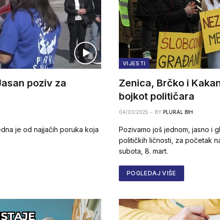
VIJESTI
Jasan poziv za
Zenica, Brčko i Kakan
bojkot političara
04/03/2025
BY
PLURAL BIH
edna je od najjačih poruka koja
Pozivamo još jednom, jasno i g
političkih ličnosti, za početak
subota, 8. mart.
POGLEDAJ VIŠE