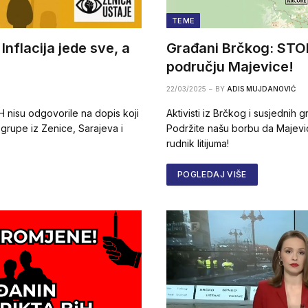
TEME
Inflacija jede sve, a
Građani Brčkog: STOP
području Majevice!
22/03/2025
BY
ADIS MUJDANOVIĆ
iH nisu odgovorile na dopis koji
Aktivisti iz Brčkog i susjednih
grupe iz Zenice, Sarajeva i
Podržite našu borbu da Majevi
rudnik litijuma!
POGLEDAJ VIŠE