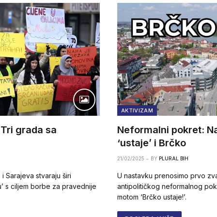
AKTIVIZAM
 Tri grada sa
Neformalni pokret: N
‘ustaje’ i Brčko
21/02/2025
BY
PLURAL BIH
i Sarajeva stvaraju širi
U nastavku prenosimo prvo zva
u’ s ciljem borbe za pravednije
antipolitičkog neformalnog po
motom ‘Brčko ustaje!’.