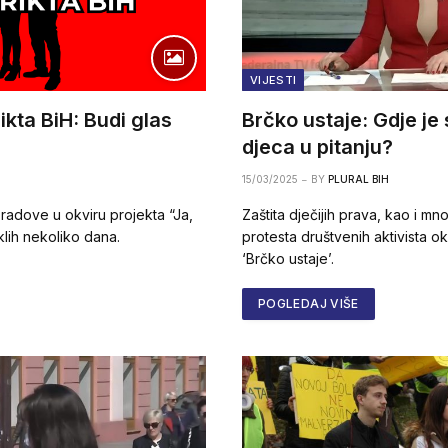
VIJESTI
ikta BiH: Budi glas
Brčko ustaje: Gdje je
djeca u pitanju?
15/03/2025
BY
PLURAL BIH
radove u okviru projekta “Ja,
Zaštita dječijih prava, kao i mn
klih nekoliko dana.
protesta društvenih aktivista 
‘Brčko ustaje’.
POGLEDAJ VIŠE