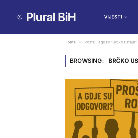
Plural BiH
VIJESTI
Home
»
Posts Tagged "Brčko ustaje"
BROWSING:
BRČKO U