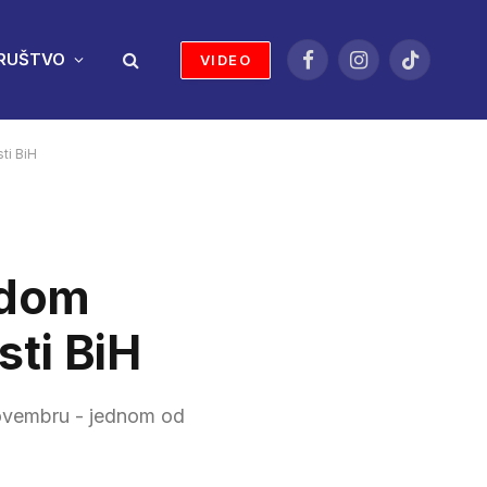
RUŠTVO
VIDEO
Facebook
Instagram
TikTok
ti BiH
odom
sti BiH
novembru - jednom od