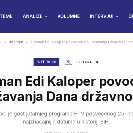
TEME
ANALIZE
KOLUMNE
INTERVJUI
D
e
»
Intervjui
»
Selman Edi Kaloper povodom obilježavanja Dana državnos
INTERVJUI
BY
PLURAL BIH
man Edi Kaloper pov
žavanja Dana državno
bio je gost jutarnjeg programa FTV posvećenog 25. 
najznačajnijih datuma u historiji BiH.