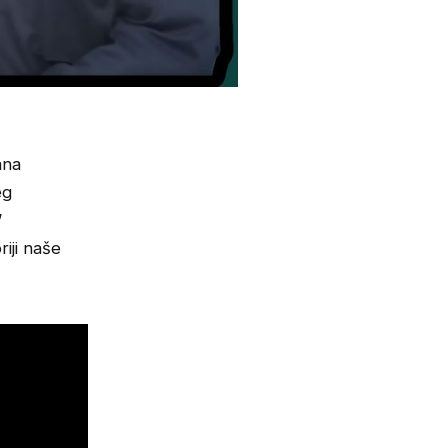
ana
eg
”
iji naše