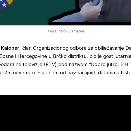
Plural foto-ilustracija
 Kaloper
, član Organizacionog odbora za obilježavanje D
Bosne i Hercegovine u Brčko distriktu, bio je gost jutarnj
ederalne televizije (FTV) pod nazivom “Dobro jutro, BiH!
 25. novembru – jednom od najznačajnijih datuma u histor