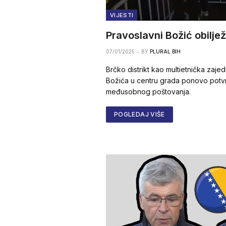
VIJESTI
Pravoslavni Božić obilje
07/01/2025
BY
PLURAL BIH
Brčko distrikt kao multietnička zaje
Božića u centru grada ponovo potvr
međusobnog poštovanja.
POGLEDAJ VIŠE