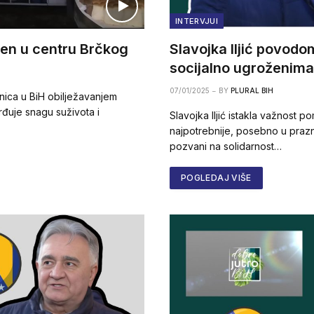
INTERVJUI
žen u centru Brčkog
Slavojka Iljić povod
socijalno ugroženima
07/01/2025
BY
PLURAL BIH
dnica u BiH obilježavanjem
đuje snagu suživota i
Slavojka Iljić istakla važnost 
najpotrebnije, posebno u prazn
pozvani na solidarnost…
POGLEDAJ VIŠE