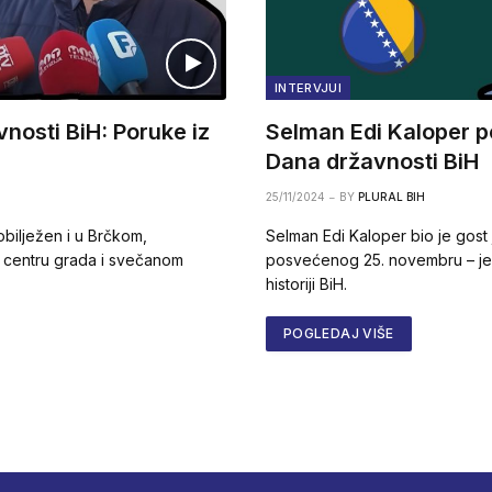
INTERVJUI
nosti BiH: Poruke iz
Selman Edi Kaloper 
Dana državnosti BiH
25/11/2024
BY
PLURAL BIH
obilježen i u Brčkom,
Selman Edi Kaloper bio je gost
 centru grada i svečanom
posvećenog 25. novembru – je
historiji BiH.
POGLEDAJ VIŠE