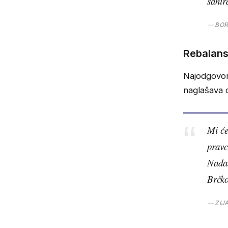
sani
BOR
Rebalans 
Najodgovorn
naglašava d
Mi će
pravc
Nadam
Brčko
ZIJ