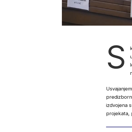
S
Usvajanjem
predizborn
izdvojena s
projekata, 