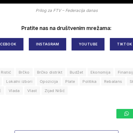
Prilog za FTV – Federacija danas
Pratite nas na društvenim mrežama:
ACEBOOK
INSTAGRAM
YOUTUBE
TIKTOK
Ristić
Brčko
Brčko distrikt
Budžet
Ekonomija
Finansi
Lokalni izbori
Opozicija
Plate
Politika
Rebalans
S
ć
Vlada
Vlast
Zijad Nišić
W