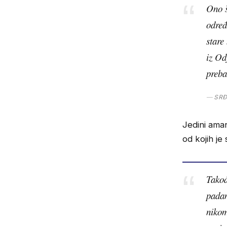
Ono š
određ
stare
iz Od
preba
SRĐ
Jedini aman
od kojih j
Takođ
padan
nikom