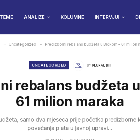
TEME
ANALIZE
KOLUMNE
INTERVJUI
D
»
Uncategorized
»
Predizborni rebalans budžeta u Brčkom – 61 milion 
UNCATEGORIZED
BY
PLURAL BIH
ni rebalans budžeta 
61 milion maraka
udžeta, samo dva mjeseca prije početka predizborne
povećanja plata u javnoj upravi...