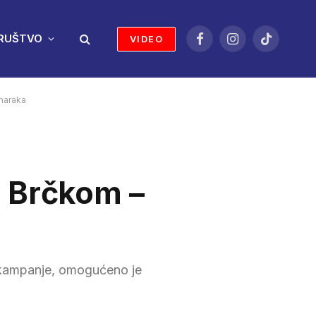
RUŠTVO
VIDEO
Facebook
Instagram
TikTok
maraka
u Brčkom –
 kampanje, omogućeno je