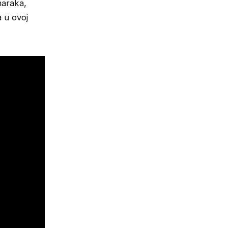
maraka,
a u ovoj