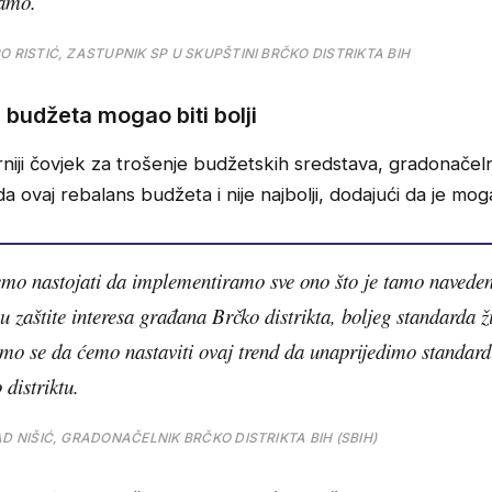
ramo.
O RISTIĆ, ZASTUPNIK SP U SKUPŠTINI BRČKO DISTRIKTA BIH
budžeta mogao biti bolji
iji čovjek za trošenje budžetskih sredstava, gradonačelni
a ovaj rebalans budžeta i nije najbolji, dodajući da je mogao
mo nastojati da implementiramo sve ono što je tamo naveden
u zaštite interesa građana Brčko distrikta, boljeg standarda ži
o se da ćemo nastaviti ovaj trend da unaprijedimo standard 
 distriktu.
AD NIŠIĆ, GRADONAČELNIK BRČKO DISTRIKTA BIH (SBIH)