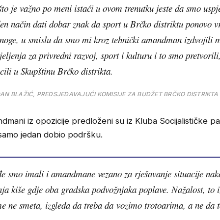
to je važno po meni istaći u ovom trenutku jeste da smo uspj
en način dati dobar znak da sport u Brčko distriktu ponovo 
 noge, u smislu da smo mi kroz tehnički amandman izdvojili
jeljenja za privredni razvoj, sport i kulturu i to smo pretvoril
cili u Skupštinu Brčko distrikta.
AN BLAŽIĆ, PREDSJEDAVAJUĆI KOMISIJE ZA BUDŽET BRČKO DISTRIKTA 
dmani iz opozicije predloženi su iz Kluba Socijalističke part
e samo jedan dobio podršku.
e smo imali i amandmane vezano za rješavanje situacije nak
ja kiše gdje oba gradska podvožnjaka poplave. Nažalost, to i
e ne smeta, izgleda da treba da vozimo trotoarima, a ne da 