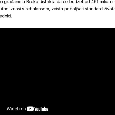
 i građanima Brčko distrikta da će budžet od 461 milion 
utno iznosi s rebalansom, zaista poboljšati standard život
ednici.