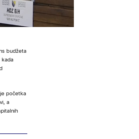
ans budžeta
i kada
od
ije početka
i, a
pitalnih