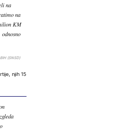
eli na
vratimo na
 milion KM
i, odnosno
BIH (SNSD)
ije, njih 15
on
zgleda
to