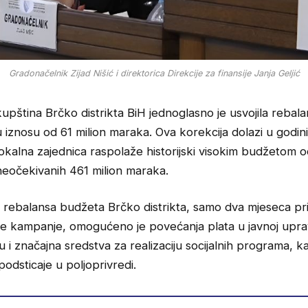
Gradonačelnik Zijad Nišić i direktorica Direkcije za finansije Janja Geljić
kupština Brčko distrikta BiH jednoglasno je usvojila rebal
u iznosu od 61 milion maraka. Ova korekcija dolazi u godin
lokalna zajednica raspolaže historijski visokim budžetom 
neočekivanih 461 milion maraka.
 rebalansa budžeta Brčko distrikta, samo dva mjeseca pr
e kampanje, omogućeno je povećanja plata u javnoj uprav
u i značajna sredstva za realizaciju socijalnih programa, ka
podsticaje u poljoprivredi.