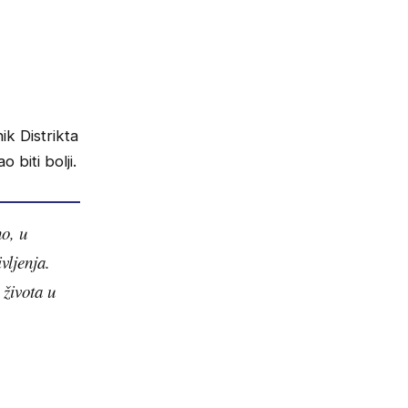
k Distrikta
 biti bolji.
o, u
vljenja.
života u