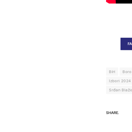
F
BiH
Boro 
Izbori 2024
Srđan Blaži
SHARE.