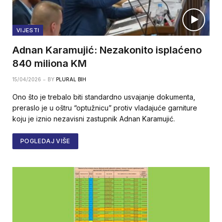
VIJESTI
Adnan Karamujić: Nezakonito isplaćeno
840 miliona KM
15/04/2026
BY
PLURAL BIH
Ono što je trebalo biti standardno usvajanje dokumenta,
preraslo je u oštru “optužnicu” protiv vladajuće garniture
koju je iznio nezavisni zastupnik Adnan Karamujić.
POGLEDAJ VIŠE