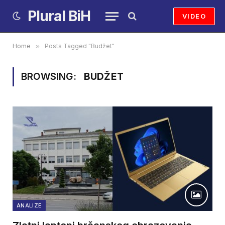
Plural BiH
VIDEO
Home
»
Posts Tagged "Budžet"
BROWSING:
BUDŽET
ANALIZE