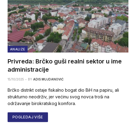
ANALIZE
Privreda: Brčko guši realni sektor u ime
administracije
15/10/2025
BY
ADIS MUJDANOVIĆ
Brčko distrikt ostaje fiskalno bogat dio BiH na papiru, ali
strukturno neodrživ, jer većinu svog novca troši na
održavanje birokratskog komfora.
POGLEDAJ VIŠE