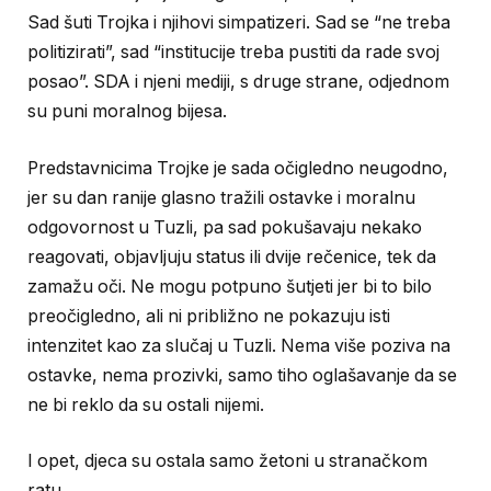
Sad šuti Trojka i njihovi simpatizeri. Sad se “ne treba
politizirati”, sad “institucije treba pustiti da rade svoj
posao”. SDA i njeni mediji, s druge strane, odjednom
su puni moralnog bijesa.
Predstavnicima Trojke je sada očigledno neugodno,
jer su dan ranije glasno tražili ostavke i moralnu
odgovornost u Tuzli, pa sad pokušavaju nekako
reagovati, objavljuju status ili dvije rečenice, tek da
zamažu oči. Ne mogu potpuno šutjeti jer bi to bilo
preočigledno, ali ni približno ne pokazuju isti
intenzitet kao za slučaj u Tuzli. Nema više poziva na
ostavke, nema prozivki, samo tiho oglašavanje da se
ne bi reklo da su ostali nijemi.
I opet, djeca su ostala samo žetoni u stranačkom
ratu.