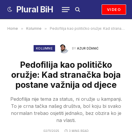
Plural BiH
VIDEO
Home
»
Kolumne
»
Pedofilija kao političko oružje: Kad stranačka boja postane važnija od djece
KOLUMNE
BY
AZUR DŽANIĆ
Pedofilija kao političko
oružje: Kad stranačka boja
postane važnija od djece
Pedofilija nije tema za status, ni oružje u kampanji.
To je crna tačka našeg društva, bol koju bi svako
normalan trebao osjetiti jednako, bez obzira ko je
na vlasti.
02/11/2025
3 MINS READ