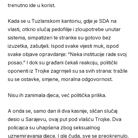
trenutno ide u korist.
Kada se u Tuzlanskom kantonu, gdje je SDA na
vlasti, otkrio slučaj pedofilije i zloupotrebe unutar
sistema, simpatizeri te stranke su gotovo bez
izuzetka, zašutjeli. Ispod svake vijesti muk, ispod
svake objave opravdanje: “Neka institucije rade svoj
posao.” I dok su građani čekali reakciju, politički
oponenti iz Trojke zagrmjeli su sa svih strana: tražile
su se ostavke, smjene, moralna odgovornost.
Nisu ih zanimala djeca, već politička prilika.
A onda se, samo dan ili dva kasnije, sličan slučaj
desio u Sarajevu, ovaj put pod vlašću Trojke. Dva
policajca su uhapšena zbog seksualnog
uznemiravanja djece. I gle čuda, sve se preokrenulo.