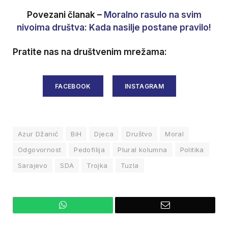
Povezani članak –
Moralno rasulo na svim
nivoima društva: Kada nasilje postane pravilo!
Pratite nas na društvenim mrežama:
FACEBOOK
INSTAGRAM
Azur Džanić
BiH
Djeca
Društvo
Moral
Odgovornost
Pedofilija
Plural kolumna
Politika
Sarajevo
SDA
Trojka
Tuzla
WhatsApp
Email