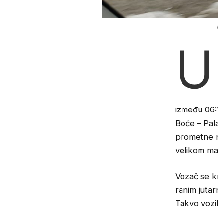
U
između 06:1
Boće – Pal
prometne n
velikom ma
Vozač se kr
ranim jutar
Takvo vozil