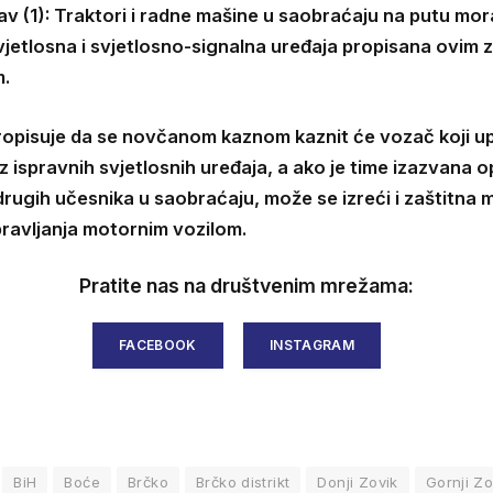
av (1): Traktori i radne mašine u saobraćaju na putu mor
vjetlosna i svjetlosno-signalna uređaja propisana ovim 
m.
propisuje da se novčanom kaznom kaznit će vozač koji up
z ispravnih svjetlosnih uređaja, a ako je time izazvana 
drugih učesnika u saobraćaju, može se izreći i zaštitna 
ravljanja motornim vozilom.
Pratite nas na društvenim mrežama:
FACEBOOK
INSTAGRAM
BiH
Boće
Brčko
Brčko distrikt
Donji Zovik
Gornji Zo