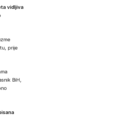
ta vidljiva
o
duzme
u, prije
vama
asnik BiH,
ebno
opisana