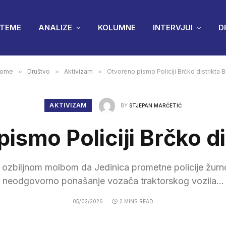
TEME
ANALIZE
KOLUMNE
INTERVJUI
D
ome
»
Društvo
»
Aktivizam
»
Otvoreno pismo Policiji Brčko distrikta B
AKTIVIZAM
BY
STJEPAN MARČETIĆ
ismo Policiji Brčko di
ozbiljnom molbom da Jedinica prometne policije žurno 
neodgovorno ponašanje vozača traktorskog vozila...
05/02/2026
2 MINS READ