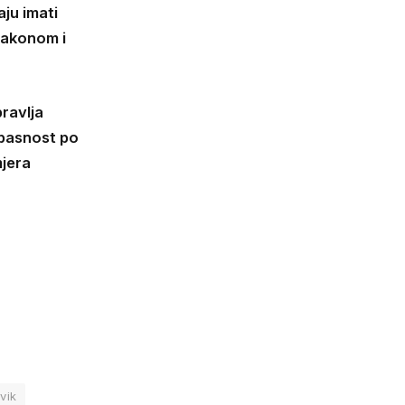
aju imati
zakonom i
ravlja
opasnost po
mjera
vik