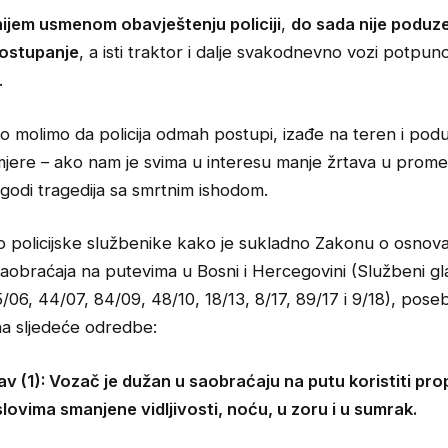
ijem usmenom obavještenju policiji
,
do sada nije poduze
postupanje
, a isti traktor i dalje svakodnevno vozi potpun
.
no molimo da policija odmah postupi, izađe na teren i po
jere – ako nam je svima u interesu manje žrtava u promet
godi tragedija sa smrtnim ishodom.
 policijske službenike kako je sukladno Zakonu o osno
saobraćaja na putevima u Bosni i Hercegovini (Službeni gl
5/06, 44/07, 84/09, 48/10, 18/13, 8/17, 89/17 i 9/18), pos
a sljedeće odredbe:
av (1): Vozač je dužan u saobraćaju na putu koristiti pr
slovima smanjene vidljivosti, noću, u zoru i u sumrak.