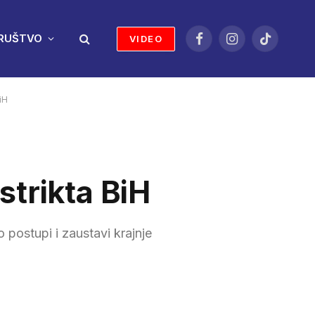
RUŠTVO
VIDEO
Facebook
Instagram
TikTok
iH
strikta BiH
postupi i zaustavi krajnje