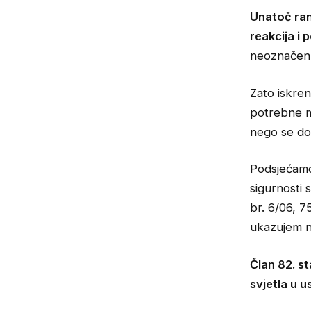
Unatoč ran
reakcija i 
neoznačen
Zato iskre
potrebne m
nego se do
Podsjećamo
sigurnosti 
br. 6/06, 7
ukazujem n
Član 82. st
svjetla u u