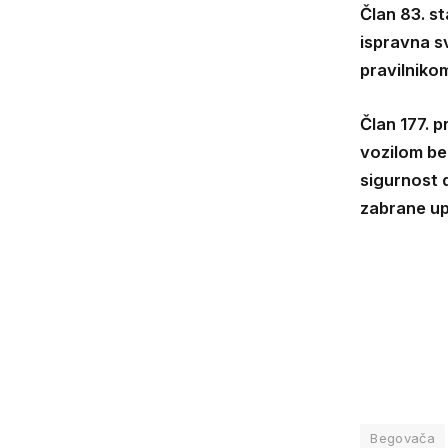
Član 83. st
ispravna s
pravilniko
Član 177. 
vozilom be
sigurnost 
zabrane up
Begovača