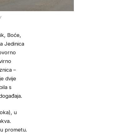
r
ik, Boće,
a Jedinica
govorno
virno
znica –
e dvije
ila s
događaja.
 oka), u
akva.
u u prometu.