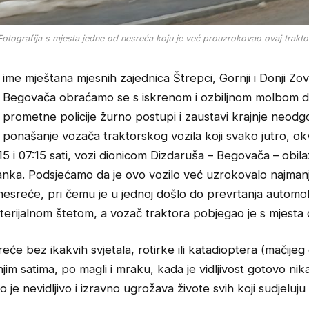
Fotografija s mjesta jedne od nesreća koju je već prouzrokovao ovaj trakto
ime mještana mjesnih zajednica Štrepci, Gornji i Donji Zov
Begovača obraćamo se s iskrenom i ozbiljnom molbom d
prometne policije žurno postupi i zaustavi krajnje neod
ponašanje vozača traktorskog vozila koji svako jutro, ok
5 i 07:15 sati, vozi dionicom Dizdaruša – Begovača – obila
anka. Podsjećamo da je ovo vozilo već uzrokovalo najmanj
esreće, pri čemu je u jednoj došlo do prevrtanja automob
terijalnom štetom, a vozač traktora pobjegao je s mjesta 
eće bez ikakvih svjetala, rotirke ili katadioptera (mačijeg
njim satima, po magli i mraku, kada je vidljivost gotovo nik
o je nevidljivo i izravno ugrožava živote svih koji sudjeluj