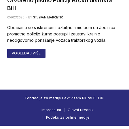
Otvoreno pismo Policiji Brčko distrikta
BiH
05/02/2026
BY
STJEPAN MARČETIĆ
Obraćamo se s iskrenom i ozbiljnom molbom da Jedinica
prometne policije žurno postupi i zaustavi krajnje
neodgovorno ponašanje vozača traktorskog vozila…
POGLEDAJ VIŠE
Fondacija za medije i aktivizam Plural BiH ©
Impressum
Glavni urednik
Kodeks za online medije