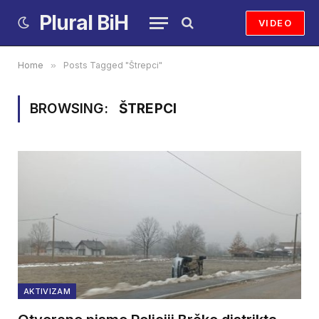
Plural BiH
VIDEO
Home
»
Posts Tagged "Štrepci"
BROWSING:
ŠTREPCI
AKTIVIZAM