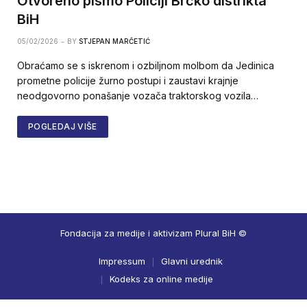
Otvoreno pismo Policiji Brčko distrikta
BiH
05/02/2026
BY
STJEPAN MARČETIĆ
Obraćamo se s iskrenom i ozbiljnom molbom da Jedinica
prometne policije žurno postupi i zaustavi krajnje
neodgovorno ponašanje vozača traktorskog vozila…
POGLEDAJ VIŠE
Fondacija za medije i aktivizam Plural BiH ©
Impressum
Glavni urednik
Kodeks za online medije