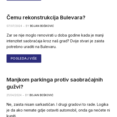
Čemu rekonstrukcija Bulevara?
07/07/2024
BY
BOJAN BOŠKOVIĆ
Zar se nije moglo renovirati u doba godine kada je manji
intenzitet saobraćaja kroz naš grad? Dvije stvari je zaista
potrebno uraditi na Bulevaru.
POGLEDAJ VIŠE
Manjkom parkinga protiv saobraćajnih
gužvi?
21/04/2024
BY
BOJAN BOŠKOVIĆ
Ne, zaista nisam sarkastičan. I drugi gradovi to rade. Logika
je da ako nemate gdje ostaviti automobil, onda ga nećete ni
kupiti.