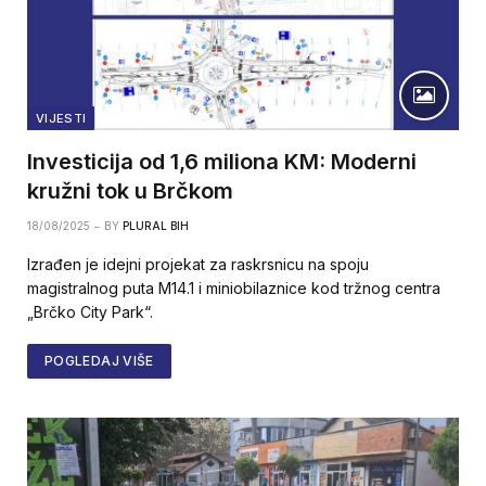
VIJESTI
Investicija od 1,6 miliona KM: Moderni
kružni tok u Brčkom
18/08/2025
BY
PLURAL BIH
Izrađen je idejni projekat za raskrsnicu na spoju
magistralnog puta M14.1 i miniobilaznice kod tržnog centra
„Brčko City Park“.
POGLEDAJ VIŠE